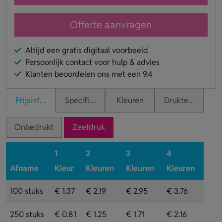
Offerte aanvragen
Altijd een gratis digitaal voorbeeld
Persoonlijk contact voor hulp & advies
Klanten beoordelen ons met een 9.4
Prijsinformatie
Specificaties
Kleuren
Druktechnieken
Onbedrukt
Zeefdruk
1
2
3
4
Afname
Kleur
Kleuren
Kleuren
Kleuren
100 stuks
€ 1.37
€ 2.19
€ 2.95
€ 3.76
250 stuks
€ 0.81
€ 1.25
€ 1.71
€ 2.16