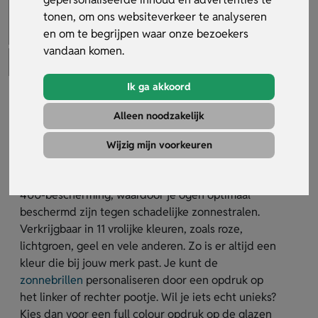
tonen, om ons websiteverkeer te analyseren
en om te begrijpen waar onze bezoekers
vandaan komen.
Ik ga akkoord
Premium Zonnebril
Alleen noodzakelijk
Artikelnummer:
26094
Wijzig mijn voorkeuren
De Premium zonnebril is de perfecte mix van stijl
en functionaliteit. Deze plastic zonnebril biedt UV
400-bescherming, waardoor je ogen optimaal
beschermd zijn tegen schadelijke zonnestralen.
Verkrijgbaar in 11 vrolijke kleuren, zoals roze,
lichtgroen, geel en vele anderen. Zo is er altijd een
kleur die bij jouw merk past. Je kunt de
zonnebrillen
personaliseren door een opdruk op
het linker of rechter pootje. Wil je iets echt unieks?
Kies dan voor een full colour opdruk op de glazen