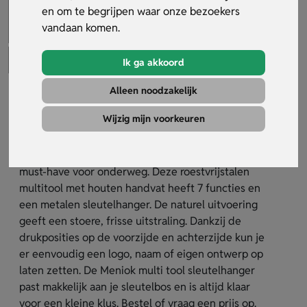
en om te begrijpen waar onze bezoekers
vandaan komen.
Ik ga akkoord
Alleen noodzakelijk
Meniok Multi Tool Sleutelhanger
Wijzig mijn voorkeuren
Artikelnummer:
28472
De Meniok multi tool sleutelhanger is een handige
must-have voor onderweg. Deze roestvrijstalen
multitool met houten handvat heeft 7 functies en
een metalen sleutelhanger. De naturel uitvoering
geeft een stoere, frisse uitstraling. Dankzij de
drukposities op de voorzijde en achterzijde kun je
er eenvoudig een logo, naam of eigen ontwerp op
laten zetten. De Meniok multi tool sleutelhanger
past makkelijk aan je sleutelbos en is altijd klaar
voor een kleine klus. Bestel of vraag een prijs op.