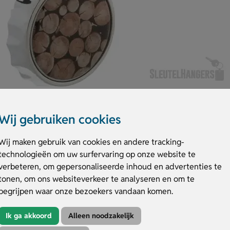
Wij gebruiken cookies
Wij maken gebruik van cookies en andere tracking-
technologieën om uw surfervaring op onze website te
sdop bevat een geïntegreerde flesopener. Hij is uitgevoerd in zilverkleu
verbeteren, om gepersonaliseerde inhoud en advertenties te
kt, gegraveerd of voorzien van doming. Wordt geleverd in een zwarte
tonen, om ons websiteverkeer te analyseren en om te
begrijpen waar onze bezoekers vandaan komen.
nger met opener
Ik ga akkoord
Alleen noodzakelijk
ure of doming met jouw ontwerp.