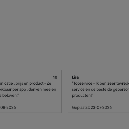
10
Lisa
catie , prijs en product - Ze
"Topservice - Ik ben zeer tevre
eikbaar per app , denken mee en
service en de bestelde geperso
e beloven."
producten!"
4-08-2026
Geplaatst: 23-07-2026