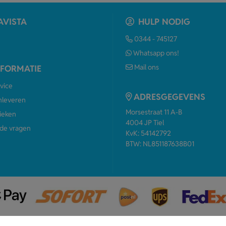
AVISTA
HULP NODIG
0344 - 745127
Whatsapp ons!
Mail ons
NFORMATIE
vice
ADRESGEGEVENS
anleveren
Morsestraat 11 A-B
ieken
4004 JP Tiel
de vragen
KvK: 54142792
BTW: NL851187638B01