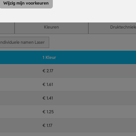
bij een give-away.
Wijzig mijn voorkeuren
anten of relaties.
Kleuren
Druktechniek
Individuele namen Laser
1 Kleur
€ 2.17
€ 1.61
€ 1.41
€ 1.25
€ 1.17