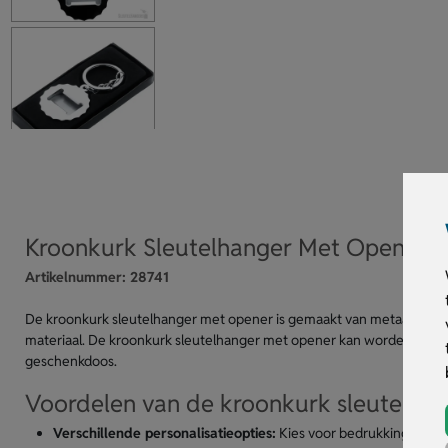
Kroonkurk Sleutelhanger Met Opener
Artikelnummer:
28741
De kroonkurk sleutelhanger met opener is gemaakt van metaal. De fle
materiaal. De kroonkurk sleutelhanger met opener kan worden bedru
geschenkdoos.
Voordelen van de kroonkurk sleutelha
Verschillende personalisatieopties:
Kies voor bedrukking, grav