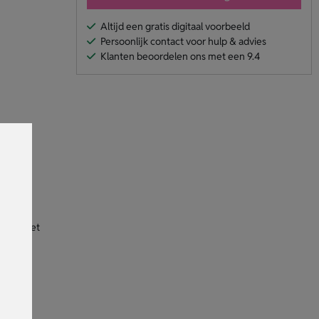
Altijd een gratis digitaal voorbeeld
Persoonlijk contact voor hulp & advies
Klanten beoordelen ons met een 9.4
r van het