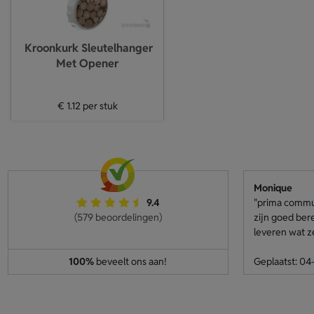
Kroonkurk Sleutelhanger
Met Opener
€ 1.12
per stuk
Monique
9.4
"prima communi
(579 beoordelingen)
zijn goed ber
leveren wat z
100%
beveelt ons aan!
Geplaatst: 0