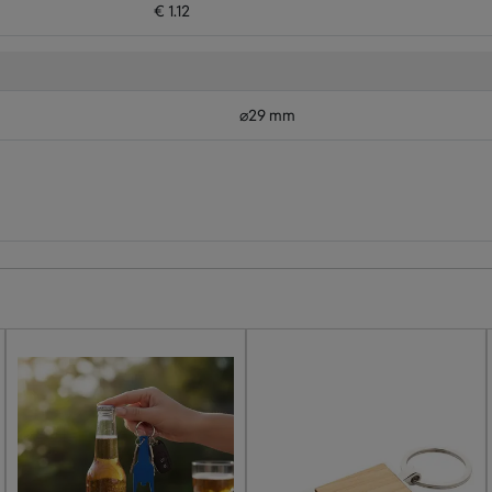
€ 1.12
⌀29 mm