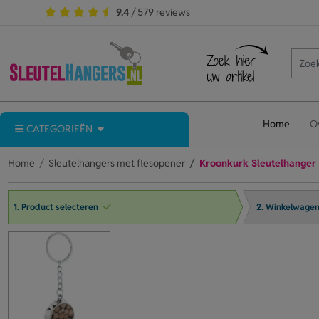
9.4
/ 579 reviews
Home
O
CATEGORIEËN
Home
Sleutelhangers met flesopener
Kroonkurk Sleutelhanger
1. Product selecteren
2. Winkelwage