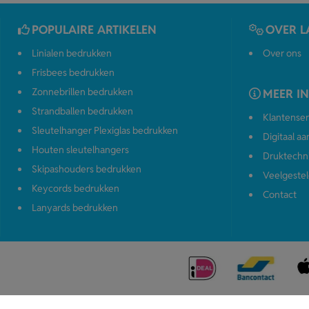
POPULAIRE ARTIKELEN
OVER L
Linialen bedrukken
Over ons
Frisbees bedrukken
Zonnebrillen bedrukken
MEER I
Strandballen bedrukken
Klantenser
Sleutelhanger Plexiglas bedrukken
Digitaal a
Houten sleutelhangers
Druktechn
Skipashouders bedrukken
Veelgestel
Keycords bedrukken
Contact
Lanyards bedrukken