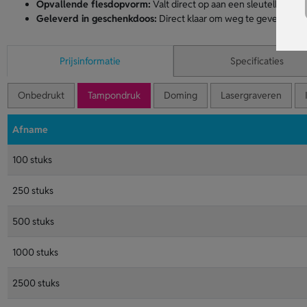
Opvallende flesdopvorm:
Valt direct op aan een sleutelbos of 
Geleverd in geschenkdoos:
Direct klaar om weg te geven aan kl
Prijsinformatie
Specificaties
Onbedrukt
Tampondruk
Doming
Lasergraveren
Afname
100 stuks
250 stuks
500 stuks
1000 stuks
2500 stuks