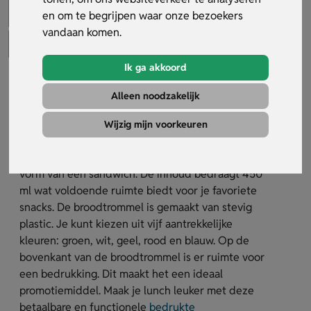
en om te begrijpen waar onze bezoekers
vandaan komen.
Ik ga akkoord
Goedkope Broodtrommel
Alleen noodzakelijk
Artikelnummer:
29339
Wijzig mijn voorkeuren
De goedkope broodtrommel is een praktische
oplossing voor je lunch. Deze trommel heeft de
vorm van een sandwich. De inhoud bedraagt 450
ml wat voldoende ruimte biedt voor je favoriete
snacks. De broodtrommel is gemaakt van stevig
plastic. Je kunt kiezen uit vijf aantrekkelijke
kleuren: groen, wit, geel, rood en blauw. Op de
bovenkant van de broodtrommel is er ruimte voor
een bedrukking. Dit maakt het een ideaal
promotiemiddel. Maak je lunch leuker met deze
betaalbare en functionele
bedrukte