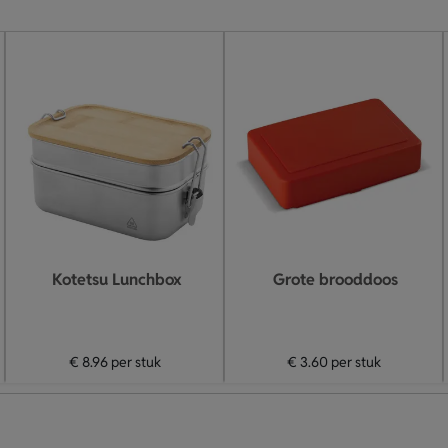
Kotetsu Lunchbox
Grote brooddoos
€ 8.96
per stuk
€ 3.60
per stuk