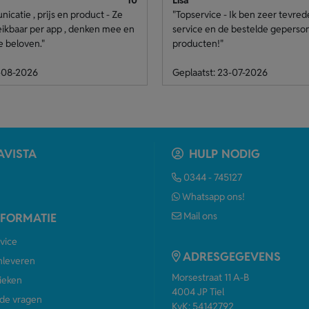
10
Lisa
catie , prijs en product - Ze
"Topservice - Ik ben zeer tevre
eikbaar per app , denken mee en
service en de bestelde geperso
e beloven."
producten!"
4-08-2026
Geplaatst: 23-07-2026
AVISTA
HULP NODIG
0344 - 745127
Whatsapp ons!
Mail ons
NFORMATIE
vice
ADRESGEGEVENS
anleveren
Morsestraat 11 A-B
ieken
4004 JP Tiel
de vragen
KvK: 54142792