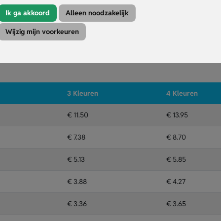
twerp plaatsen op meerdere drukposities.
Ik ga akkoord
Alleen noodzakelijk
Wijzig mijn voorkeuren
Kleuren
Druktechniek
3 Kleuren
4 Kleuren
€ 11.50
€ 13.95
€ 7.38
€ 8.70
€ 5.13
€ 5.85
€ 3.88
€ 4.27
€ 3.36
€ 3.65