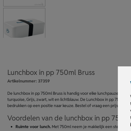
Lunchbox in pp 750ml Bruss
Artikelnummer:
37359
De lunchbox in pp 750ml Bruss is handig voor elke lunchpauze. Deze p
turquoise, Grijs, zwart, wit en lichtblauw. De Lunchbox in pp 750ml 
bedrukken op een positie naar keuze. Bestel of vraag een prijs op.
Voordelen van de lunchbox in pp 750ml
Ruimte voor lunch.
Met 750ml neem je makkelijk een stevige l