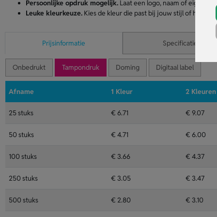
Persoonlijke opdruk mogelijk.
Laat een logo, naam of eigen on
Leuke kleurkeuze.
Kies de kleur die past bij jouw stijl of huisstijl.
Prijsinformatie
Specificaties
Onbedrukt
Tampondruk
Doming
Digitaal label
Afname
1 Kleur
2 Kleuren
25 stuks
€ 6.71
€ 9.07
50 stuks
€ 4.71
€ 6.00
100 stuks
€ 3.66
€ 4.37
250 stuks
€ 3.05
€ 3.47
500 stuks
€ 2.80
€ 3.10