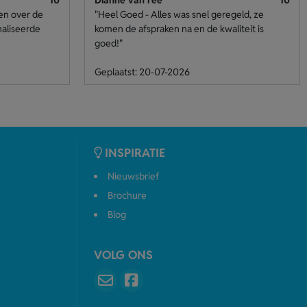
10
Dianne van ree
10
den over de
"Heel Goed - Alles was snel geregeld, ze
naliseerde
komen de afspraken na en de kwaliteit is
goed!"
Geplaatst: 20-07-2026
INSPIRATIE
Nieuwsbrief
Brochure
Blog
VOLG ONS