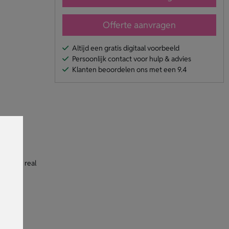
Offerte aanvragen
Altijd een gratis digitaal voorbeeld
Persoonlijk contact voor hulp & advies
Klanten beoordelen ons met een 9.4
est uit real
aat hem