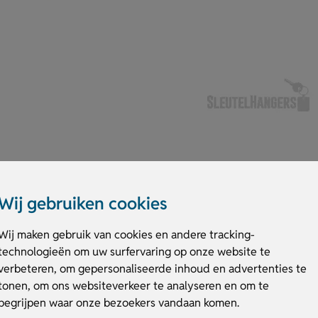
Wij gebruiken cookies
p lunchbox heeft een rpet elastieksluiting en een inhoud van 750ml. Je ki
Wij maken gebruik van cookies en andere tracking-
Bruss is leuk om te personaliseren met een logo, naam of eigen ontwerp. L
technologieën om uw surfervaring op onze website te
verbeteren, om gepersonaliseerde inhoud en advertenties te
 Bruss
tonen, om ons websiteverkeer te analyseren en om te
begrijpen waar onze bezoekers vandaan komen.
unch mee.