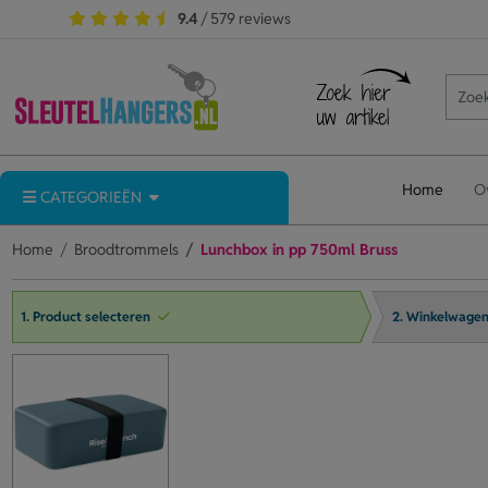
9.4
/ 579 reviews
Home
O
CATEGORIEËN
Home
Broodtrommels
Lunchbox in pp 750ml Bruss
1. Product selecteren
2. Winkelwage