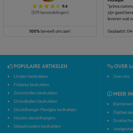
Monique
9.4
"prima communi
(579 beoordelingen)
zijn goed ber
leveren wat z
100%
beveelt ons aan!
Geplaatst: 0
POPULAIRE ARTIKELEN
OVER L
Linialen bedrukken
Over ons
Frisbees bedrukken
Zonnebrillen bedrukken
MEER I
Strandballen bedrukken
Klantenser
Sleutelhanger Plexiglas bedrukken
Digitaal a
Houten sleutelhangers
Druktechn
Skipashouders bedrukken
Veelgestel