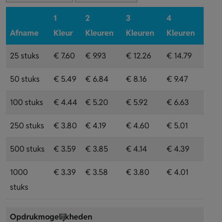
1
2
3
4
Afname
Kleur
Kleuren
Kleuren
Kleuren
25 stuks
€ 7.60
€ 9.93
€ 12.26
€ 14.79
50 stuks
€ 5.49
€ 6.84
€ 8.16
€ 9.47
100 stuks
€ 4.44
€ 5.20
€ 5.92
€ 6.63
250 stuks
€ 3.80
€ 4.19
€ 4.60
€ 5.01
500 stuks
€ 3.59
€ 3.85
€ 4.14
€ 4.39
1000
€ 3.39
€ 3.58
€ 3.80
€ 4.01
stuks
Opdrukmogelijkheden