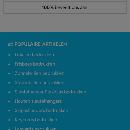
100%
beveelt ons aan!
POPULAIRE ARTIKELEN
Linialen bedrukken
Frisbees bedrukken
Zonnebrillen bedrukken
Strandballen bedrukken
Sleutelhanger Plexiglas bedrukken
Houten sleutelhangers
Skipashouders bedrukken
Keycords bedrukken
Lanyards bedrukken