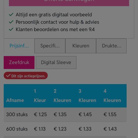
Altijd een gratis digitaal voorbeeld
Persoonlijk contact voor hulp & advies
Klanten beoordelen ons met een 9.4
Prijsinformatie
Specificaties
Kleuren
Druktechnieken
Zeefdruk
Digital Sleeve
Dit zijn actieprijzen.
1
2
3
4
Afname
Kleur
Kleuren
Kleuren
Kleuren
300 stuks
€ 1.25
€ 1.35
€ 1.45
€ 1.55
600 stuks
€ 1.13
€ 1.23
€ 1.33
€ 1.43