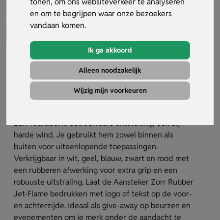
tonen, om ons websiteverkeer te analyseren
en om te begrijpen waar onze bezoekers
vandaan komen.
Ik ga akkoord
Aansteker Zorr Rubber Jet-Flame
Alleen noodzakelijk
Artikelnummer:
33764
Wijzig mijn voorkeuren
De Aansteker Zorr Rubber Jet-Flame is een
navulbare aansteker met windbestendige jetvlam.
Een voordeel is betrouwbare ontsteking, ook bij
harde wind. Je gebruikt hem zowel binnen als
buiten voor uiteenlopende toepassingen.
Verkrijgbaar in wit, geel, blauw, zwart en rood met
een rubberen afwerking voor extra grip en een
robuuste uitstraling. Laat de Aansteker Zorr Rubber
Jet-Flame bedrukken met logo of tekst op de voor-
en achterzijde. Ideaal als give-away op beurzen en
evenementen om je merk onder de aandacht te