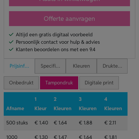
Offerte aanvragen
Altijd een gratis digitaal voorbeeld
Persoonlijk contact voor hulp & advies
Klanten beoordelen ons met een 9.4
Prijsinformatie
Specificaties
Kleuren
Druktechnieken
Onbedrukt
Tampondruk
Digitale print
1
2
3
4
Afname
Kleur
Kleuren
Kleuren
Kleuren
500 stuks
€ 1.40
€ 1.64
€ 1.88
€ 2.11
1000
€ 1.30
€ 1.47
€ 1.64
€ 1.81