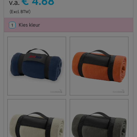
€ 4.68
v.a.
(Excl. BTW)
Kies kleur
1