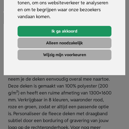
tonen, om ons websiteverkeer te analyseren
en om te begrijpen waar onze bezoekers
vandaan komen.
Ik ga akkoord
Fleece Deken Met Draagband
Alleen noodzakelijk
Artikelnummer:
30438
Wijzig mijn voorkeuren
De fleece deken met draagband is de ideale
manier om warmte en comfort te combineren.
Dankzij de meegeleverde zwarte velcro draagband
neem je de deken eenvoudig overal mee naartoe.
Deze deken is gemaakt van 100% polyester (200
g/m²) en heeft een ruime afmeting van 1300×1600
mm. Verkrijgbaar in 8 kleuren, waaronder rood,
roze en groen, zodat er altijd een passende optie
is. Personaliseer de fleece deken met draagband
subtiel door een borduring of gravering van jouw
logo op de rechteronderhoek. Voor nog meer