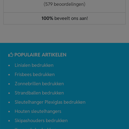
(579 beoordelingen)
100%
beveelt ons aan!
POPULAIRE ARTIKELEN
Linialen bedrukken
Frisbees bedrukken
Zonnebrillen bedrukken
Strandballen bedrukken
Sleutelhanger Plexiglas bedrukken
Houten sleutelhangers
Skipashouders bedrukken