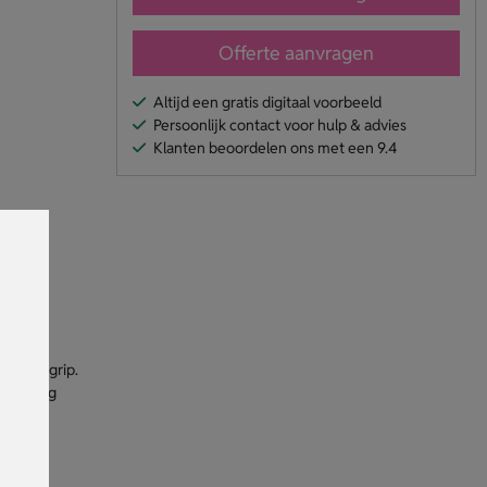
Offerte aanvragen
Altijd een gratis digitaal voorbeeld
Persoonlijk contact voor hulp & advies
Klanten beoordelen ons met een 9.4
 210T
 goede grip.
eelzijdig