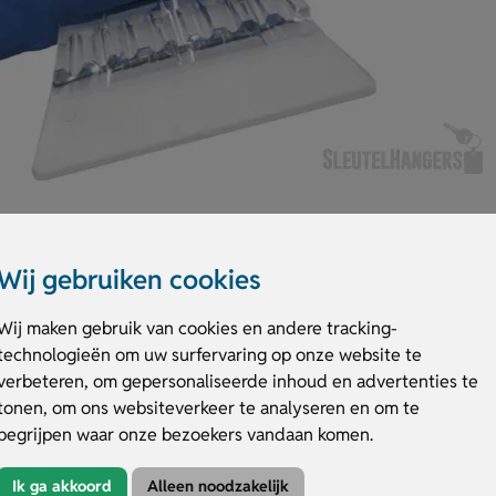
Wij gebruiken cookies
Wij maken gebruik van cookies en andere tracking-
technologieën om uw surfervaring op onze website te
oude ochtenden. Dankzij de stevige plastic krabber en handschoenen van
andschoenen zijn beschikbaar in verschillende kleuren en zorgen voor een
verbeteren, om gepersonaliseerde inhoud en advertenties te
w logo, zodat je je merk zichtbaar promoot. Ontdek zelf hoe handig en v
tonen, om ons websiteverkeer te analyseren en om te
lanten of medewerkers.
begrijpen waar onze bezoekers vandaan komen.
dschoen
Ik ga akkoord
Alleen noodzakelijk