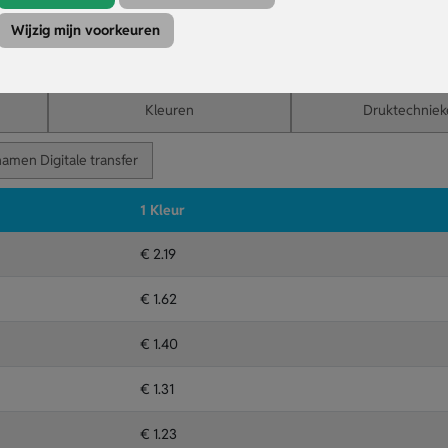
 krabber als handschoen zetten voor maximale merkzichtbaarheid.
de handen warm tijdens het krabben van ijs.
Wijzig mijn voorkeuren
zorgt voor efficiënt en makkelijk gebruik.
Kleuren
Druktechniek
namen Digitale transfer
1 Kleur
€ 2.19
€ 1.62
€ 1.40
€ 1.31
€ 1.23