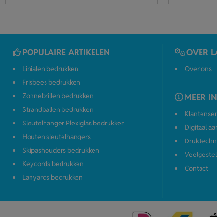
POPULAIRE ARTIKELEN
OVER L
Linialen bedrukken
Over ons
Frisbees bedrukken
Zonnebrillen bedrukken
MEER I
Strandballen bedrukken
Klantenser
Sleutelhanger Plexiglas bedrukken
Digitaal a
Houten sleutelhangers
Druktechn
Skipashouders bedrukken
Veelgestel
Keycords bedrukken
Contact
Lanyards bedrukken