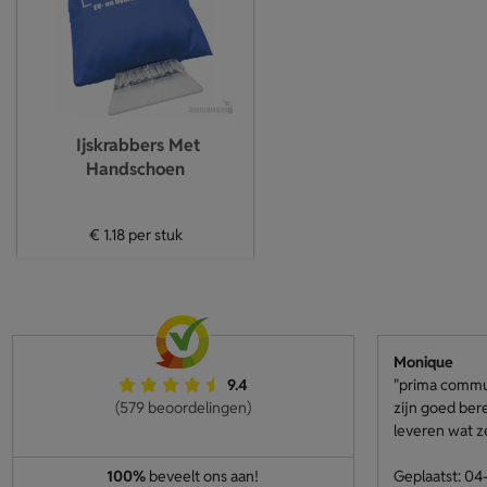
Ijskrabbers Met
Handschoen
€ 1.18
per stuk
Monique
9.4
"prima communi
(579 beoordelingen)
zijn goed ber
leveren wat z
100%
beveelt ons aan!
Geplaatst: 0