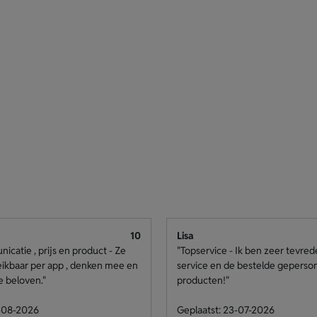
10
Lisa
catie , prijs en product - Ze
"Topservice - Ik ben zeer tevre
eikbaar per app , denken mee en
service en de bestelde geperso
e beloven."
producten!"
4-08-2026
Geplaatst: 23-07-2026