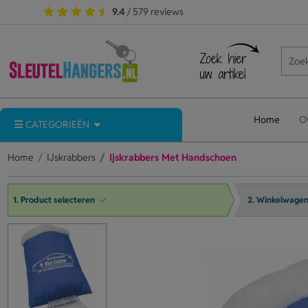
9.4
/ 579 reviews
Home
O
CATEGORIEËN
Home
IJskrabbers
Ijskrabbers Met Handschoen
1. Product selecteren
2. Winkelwage