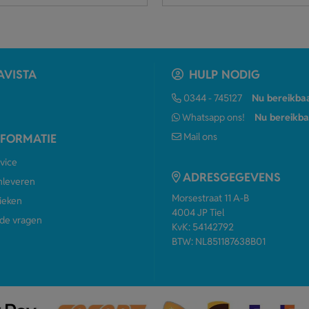
AVISTA
HULP NODIG
0344 - 745127
Nu bereikba
Whatsapp ons!
Nu bereikba
Mail ons
NFORMATIE
vice
ADRESGEGEVENS
anleveren
Morsestraat 11 A-B
ieken
4004 JP Tiel
de vragen
KvK: 54142792
BTW: NL851187638B01