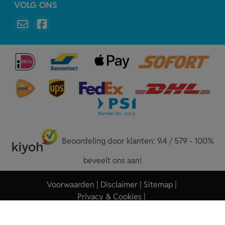
VOLG ONS
Beoordeling door klanten: 9.4 / 579 - 100%
beveelt ons aan!
Voorwaarden
Disclaimer
Sitemap
Privacy & Cookies
Copyright © 2026 - Sleutelhangers.nl