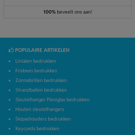
100%
beveelt ons aan!
POPULAIRE ARTIKELEN
Linialen bedrukken
Frisbees bedrukken
Zonnebrillen bedrukken
Strandballen bedrukken
Sleutelhanger Plexiglas bedrukken
Houten sleutelhangers
Skipashouders bedrukken
Keycords bedrukken