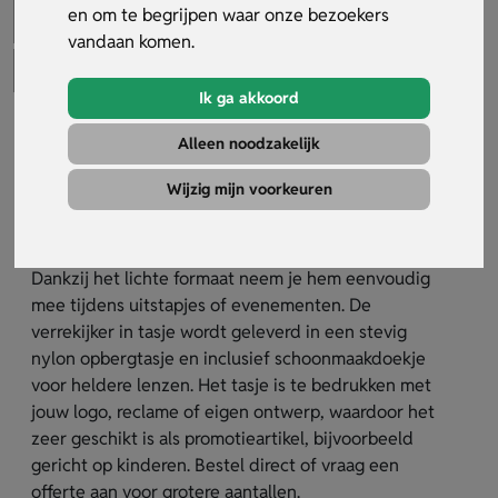
en om te begrijpen waar onze bezoekers
vandaan komen.
Ik ga akkoord
Verrekijker In Tasje
Alleen noodzakelijk
Artikelnummer:
32448
Wijzig mijn voorkeuren
De verrekijker in tasje is een compacte kijker die
vier keer vergroot en ideaal is voor onderweg.
Dankzij het lichte formaat neem je hem eenvoudig
mee tijdens uitstapjes of evenementen. De
verrekijker in tasje wordt geleverd in een stevig
nylon opbergtasje en inclusief schoonmaakdoekje
voor heldere lenzen. Het tasje is te bedrukken met
jouw logo, reclame of eigen ontwerp, waardoor het
zeer geschikt is als promotieartikel, bijvoorbeeld
gericht op kinderen. Bestel direct of vraag een
offerte aan voor grotere aantallen.