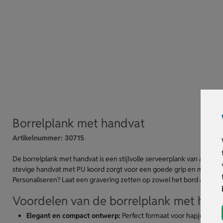
Borrelplank met handvat
Artikelnummer:
30715
De borrelplank met handvat is een stijlvolle serveerplank van acaciaho
stevige handvat met PU koord zorgt voor een goede grip en makkelijke
Personaliseren? Laat een gravering zetten op zowel het bord als het 
Voordelen van de borrelplank met han
Elegant en compact ontwerp:
Perfect formaat voor hapjes en e