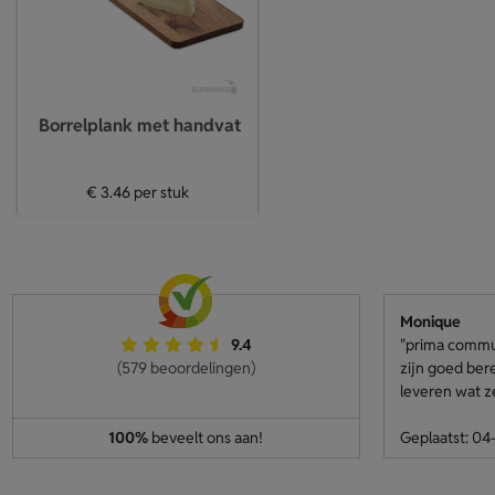
Borrelplank met handvat
€ 3.46
per stuk
Monique
9.4
"prima communi
(579 beoordelingen)
zijn goed ber
leveren wat z
100%
beveelt ons aan!
Geplaatst: 0