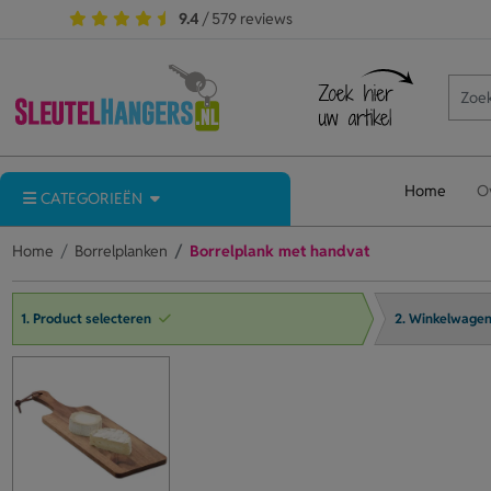
9.4
/ 579 reviews
Home
O
CATEGORIEËN
Home
Borrelplanken
Borrelplank met handvat
1. Product selecteren
2. Winkelwage