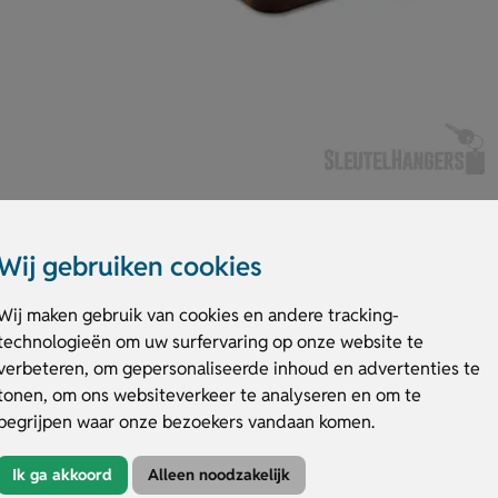
Wij gebruiken cookies
Wij maken gebruik van cookies en andere tracking-
technologieën om uw surfervaring op onze website te
ut. Met zijn compacte formaat 38,5 x 11 x 0,9 cm is hij perfect voor hapje
verbeteren, om gepersonaliseerde inhoud en advertenties te
 ophanging. Het hout heeft een warme, natuurlijke kleur die in elk interi
tonen, om ons websiteverkeer te analyseren en om te
handvat. Maak indruk bij elke borrel met de
borrelplanken met gravering
!
begrijpen waar onze bezoekers vandaan komen.
dvat
Ik ga akkoord
Alleen noodzakelijk
envoudig te serveren op iedere borrel.