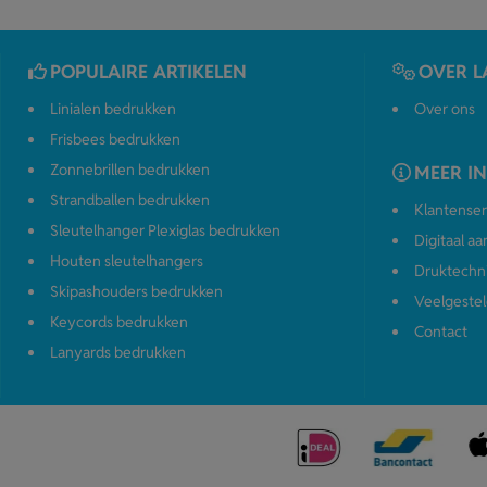
POPULAIRE ARTIKELEN
OVER L
Linialen bedrukken
Over ons
Frisbees bedrukken
Zonnebrillen bedrukken
MEER I
Strandballen bedrukken
Klantenser
Sleutelhanger Plexiglas bedrukken
Digitaal a
Houten sleutelhangers
Druktechn
Skipashouders bedrukken
Veelgestel
Keycords bedrukken
Contact
Lanyards bedrukken