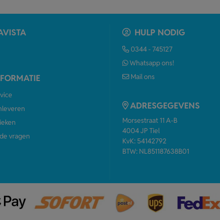
AVISTA
HULP NODIG
0344 - 745127
Whatsapp ons!
Mail ons
NFORMATIE
vice
ADRESGEGEVENS
anleveren
Morsestraat 11 A-B
ieken
4004 JP Tiel
de vragen
KvK: 54142792
BTW: NL851187638B01