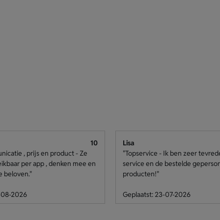
10
Lisa
catie , prijs en product - Ze
"Topservice - Ik ben zeer tevre
eikbaar per app , denken mee en
service en de bestelde geperso
e beloven."
producten!"
4-08-2026
Geplaatst: 23-07-2026