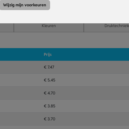
aakt het ophangen van de plank eenvoudig.
Wijzig mijn voorkeuren
 op het bord en het handvat.
Kleuren
Druktechniek
Prijs
€ 7.47
€ 5.45
€ 4.70
€ 3.85
€ 3.70