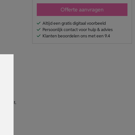
Offerte aanvragen
Altijd een gratis digitaal voorbeeld
Persoonlijk contact voor hulp & advies
Klanten beoordelen ons met een 9.4
s. Het
eur past.