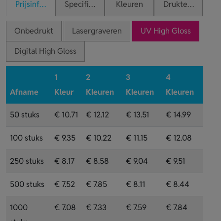
Prijsinformatie
Specificaties
Kleuren
Druktechnieken
Onbedrukt
Lasergraveren
UV High Gloss
Digital High Gloss
1
2
3
4
Afname
Kleur
Kleuren
Kleuren
Kleuren
50 stuks
€ 10.71
€ 12.12
€ 13.51
€ 14.99
100 stuks
€ 9.35
€ 10.22
€ 11.15
€ 12.08
250 stuks
€ 8.17
€ 8.58
€ 9.04
€ 9.51
500 stuks
€ 7.52
€ 7.85
€ 8.11
€ 8.44
1000
€ 7.08
€ 7.33
€ 7.59
€ 7.84