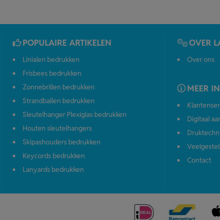
POPULAIRE ARTIKELEN
OVER L
Linialen bedrukken
Over ons
Frisbees bedrukken
Zonnebrillen bedrukken
MEER I
Strandballen bedrukken
Klantenser
Sleutelhanger Plexiglas bedrukken
Digitaal a
Houten sleutelhangers
Druktechn
Skipashouders bedrukken
Veelgestel
Keycords bedrukken
Contact
Lanyards bedrukken