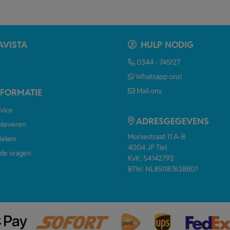
AVISTA
HULP NODIG
0344 - 745127
Whatsapp ons!
Mail ons
NFORMATIE
vice
ADRESGEGEVENS
anleveren
Morsestraat 11 A-B
ieken
4004 JP Tiel
de vragen
KvK: 54142792
BTW: NL851187638B01