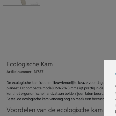
Ecologische Kam
Artikelnummer:
31737
De ecologische kam is een milieuvriendelijke keuze voor dagelijks ge
planeet. Dit compacte model (168×28×3 mm) ligt prettig in de hand e
kunt het ergonomische handvat aan beide zijden laten bedrukken me
Bestel de ecologische kam vandaag nog en maak een bewuste keuze
Voordelen van de ecologische kam