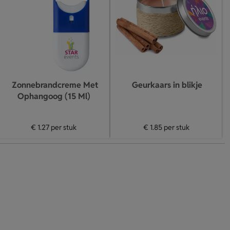
Zonnebrandcreme Met
Geurkaars in blikje
Ophangoog (15 Ml)
€ 1.27
per stuk
€ 1.85
per stuk