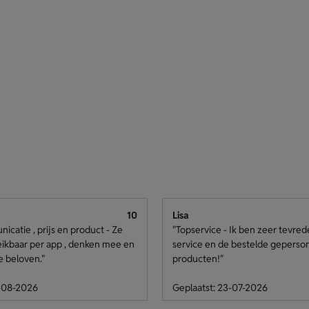
10
Lisa
catie , prijs en product - Ze
"Topservice - Ik ben zeer tevre
eikbaar per app , denken mee en
service en de bestelde geperso
e beloven."
producten!"
4-08-2026
Geplaatst: 23-07-2026