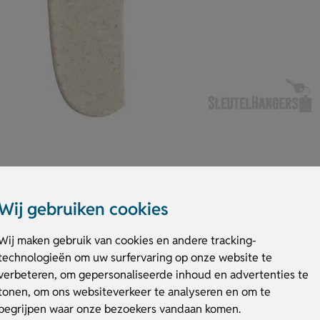
Wij gebruiken cookies
bruik. Hij is gemaakt van duurzaam tarwestro, wat goed is voor het milieu
Wij maken gebruik van cookies en andere tracking-
n heeft een natuurlijke tarwestrokleur die eenvoud en duurzaamheid uitst
technologieën om uw surfervaring op onze website te
t jouw logo of ontwerp, zodat jouw merk zichtbaar wordt op een groene
!
verbeteren, om gepersonaliseerde inhoud en advertenties te
tonen, om ons websiteverkeer te analyseren en om te
begrijpen waar onze bezoekers vandaan komen.