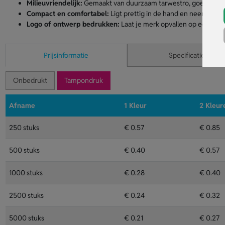
Milieuvriendelijk:
Gemaakt van duurzaam tarwestro, goed voor h
Compact en comfortabel:
Ligt prettig in de hand en neemt wein
Logo of ontwerp bedrukken:
Laat je merk opvallen op een ecol
Prijsinformatie
Specificaties
Onbedrukt
Tampondruk
Afname
1 Kleur
2 Kleur
250 stuks
€ 0.57
€ 0.85
500 stuks
€ 0.40
€ 0.57
1000 stuks
€ 0.28
€ 0.40
2500 stuks
€ 0.24
€ 0.32
5000 stuks
€ 0.21
€ 0.27