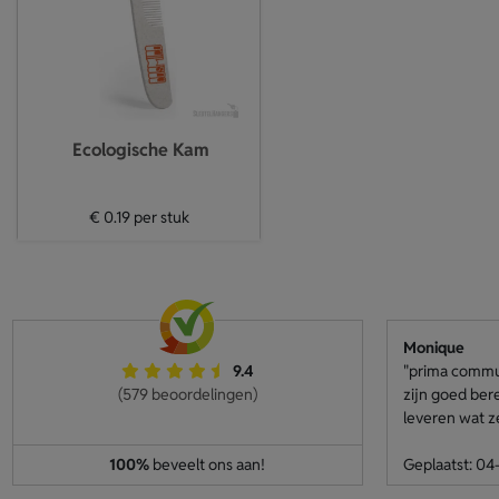
Ecologische Kam
€ 0.19
per stuk
Monique
9.4
"prima communi
(579 beoordelingen)
zijn goed ber
leveren wat z
100%
beveelt ons aan!
Geplaatst: 0