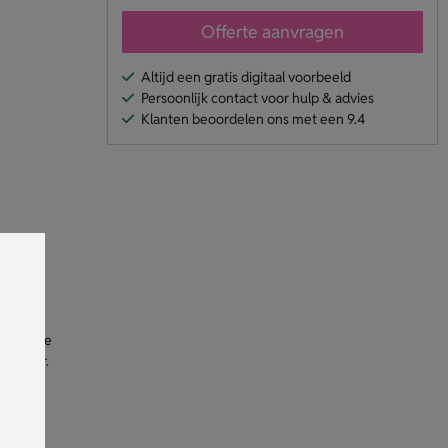
Offerte aanvragen
Altijd een gratis digitaal voorbeeld
Persoonlijk contact voor hulp & advies
Klanten beoordelen ons met een 9.4
 en de
raalt. Je
 manier.