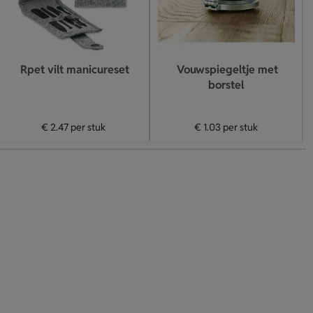
Rpet vilt manicureset
Vouwspiegeltje met
borstel
€ 2.47
per stuk
€ 1.03
per stuk