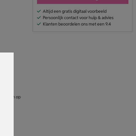
Altijd een gratis digitaal voorbeeld
Persoonlijk contact voor hulp & advies
Klanten beoordelen ons met een 9.4
en staan op
vera