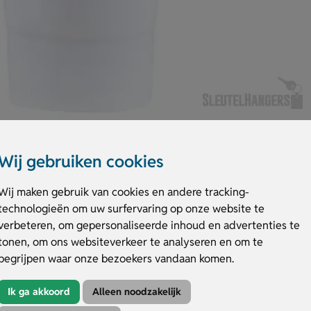
Wij gebruiken cookies
Wij maken gebruik van cookies en andere tracking-
technologieën om uw surfervaring op onze website te
ermatologisch getest en gemaakt in Nederland. Informatie en ingrediënt
verbeteren, om gepersonaliseerde inhoud en advertenties te
jouw logo, naam of eigen ontwerp (ook in full colour). Kies de tube aloë 
tonen, om ons websiteverkeer te analyseren en om te
f vraag een offerte aan.
begrijpen waar onze bezoekers vandaan komen.
crème 50 ml
Ik ga akkoord
Alleen noodzakelijk
root op de tube voor maximale zichtbaarheid.