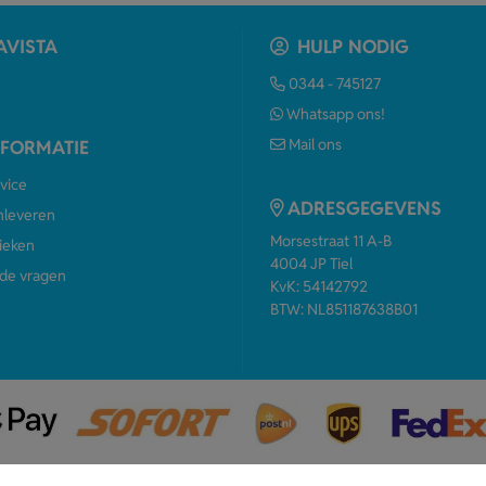
AVISTA
HULP NODIG
0344 - 745127
Whatsapp ons!
Mail ons
NFORMATIE
vice
ADRESGEGEVENS
anleveren
Morsestraat 11 A-B
ieken
4004 JP Tiel
de vragen
KvK: 54142792
BTW: NL851187638B01