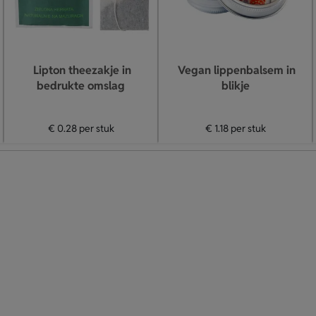
Lipton theezakje in
Vegan lippenbalsem in
bedrukte omslag
blikje
€ 0.28
per stuk
€ 1.18
per stuk