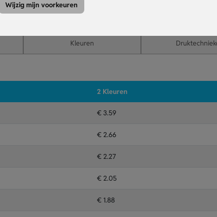
handen langdurig.
Wijzig mijn voorkeuren
en in Nederland gemaakt; ideaal voor acties en give-aways.
Kleuren
Druktechniek
2 Kleuren
€ 3.59
€ 2.66
€ 2.27
€ 2.05
€ 1.88