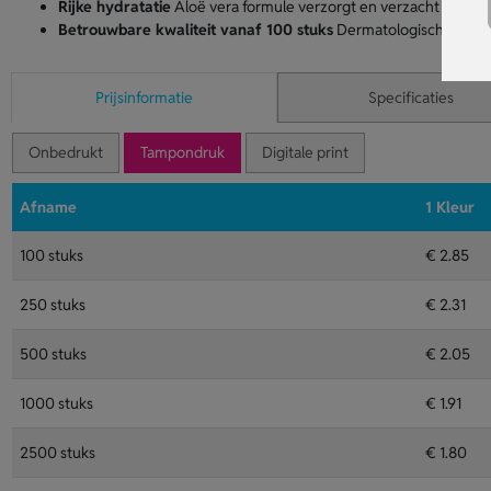
Rijke hydratatie
Aloë vera formule verzorgt en verzacht droge 
Betrouwbare kwaliteit vanaf 100 stuks
Dermatologisch getest 
Prijsinformatie
Specificaties
Onbedrukt
Tampondruk
Digitale print
Afname
1 Kleur
100 stuks
€ 2.85
250 stuks
€ 2.31
500 stuks
€ 2.05
1000 stuks
€ 1.91
2500 stuks
€ 1.80