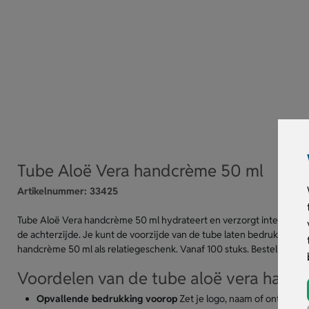
Tube Aloë Vera handcrème 50 ml
Artikelnummer:
33425
Tube Aloë Vera handcrème 50 ml hydrateert en verzorgt intensief. D
de achterzijde. Je kunt de voorzijde van de tube laten bedrukken met 
handcrème 50 ml als relatiegeschenk. Vanaf 100 stuks. Bestel direct o
Voordelen van de tube aloë vera hand
Opvallende bedrukking voorop
Zet je logo, naam of ontwerp g