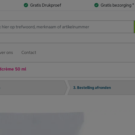
Gratis Drukproef
Gratis bezorging *
ver ons
Contact
dcrème 50 ml
n
3. Bestelling afronden