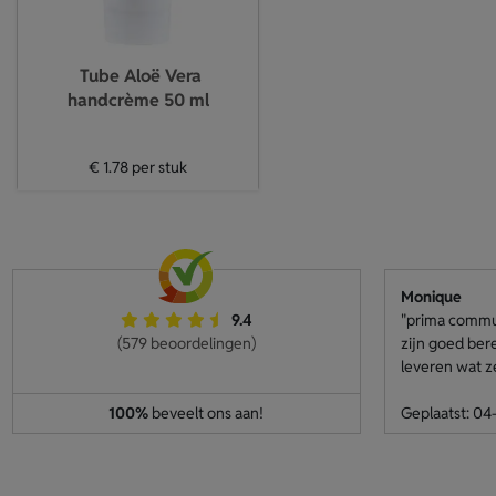
Tube Aloë Vera
handcrème 50 ml
€ 1.78
per stuk
Monique
9.4
"prima communi
(579 beoordelingen)
zijn goed ber
leveren wat z
100%
beveelt ons aan!
Geplaatst: 0