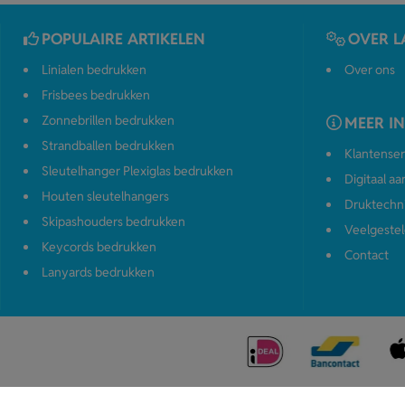
POPULAIRE ARTIKELEN
OVER L
Linialen bedrukken
Over ons
Frisbees bedrukken
Zonnebrillen bedrukken
MEER I
Strandballen bedrukken
Klantenser
Sleutelhanger Plexiglas bedrukken
Digitaal a
Houten sleutelhangers
Druktechn
Skipashouders bedrukken
Veelgestel
Keycords bedrukken
Contact
Lanyards bedrukken