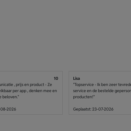
10
Lisa
catie , prijs en product - Ze
"Topservice - Ik ben zeer tevre
eikbaar per app , denken mee en
service en de bestelde geperso
e beloven."
producten!"
4-08-2026
Geplaatst: 23-07-2026