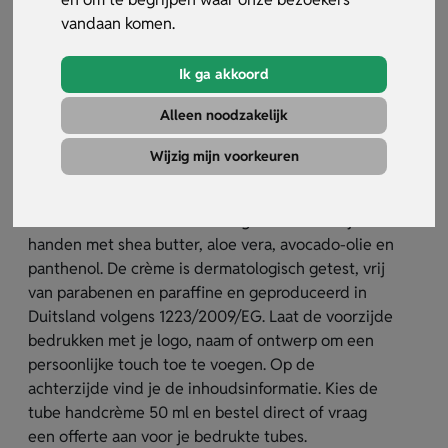
vandaan komen.
Ik ga akkoord
Alleen noodzakelijk
Tube handcrème 50 ml
Wijzig mijn voorkeuren
Artikelnummer:
33423
Tube handcrème 50 ml verzorgt en verzacht je
handen met shea butter, aloe vera, avocado-olie en
panthenol. De crème is dermatologisch getest, vrij
van parabenen en paraffine en geproduceerd in
Duitsland volgens 1223/2009/EG. Laat de voorzijde
bedrukken met je logo, naam of ontwerp om een
persoonlijke touch toe te voegen. Op de
achterzijde vind je de inhoudsinformatie. Kies de
tube handcrème 50 ml en bestel direct of vraag
een offerte aan voor je bedrukte tubes.