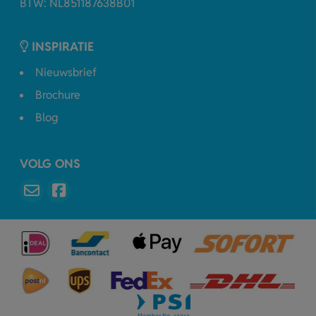
BTW: NL851187638B01
INSPIRATIE
Nieuwsbrief
Brochure
Blog
VOLG ONS