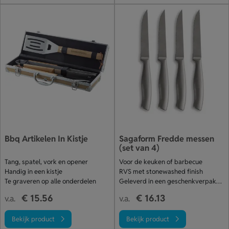
Bbq Artikelen In Kistje
Sagaform Fredde messen
(set van 4)
Tang, spatel, vork en opener
Voor de keuken of barbecue
Handig in een kistje
RVS met stonewashed finish
Te graveren op alle onderdelen
Geleverd in een geschenkverpakking
€ 15.56
€ 16.13
v.a.
v.a.
Bekijk product
Bekijk product