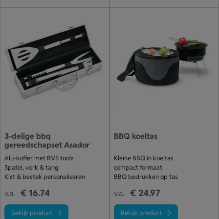
3-delige bbq
BBQ koeltas
gereedschapset Asador
Alu-koffer met RVS tools
Kleine BBQ in koeltas
Spatel, vork & tang
compact formaat
Kist & bestek personaliseren
BBQ bedrukken op tas
€ 16.74
€ 24.97
v.a.
v.a.
Bekijk product
Bekijk product