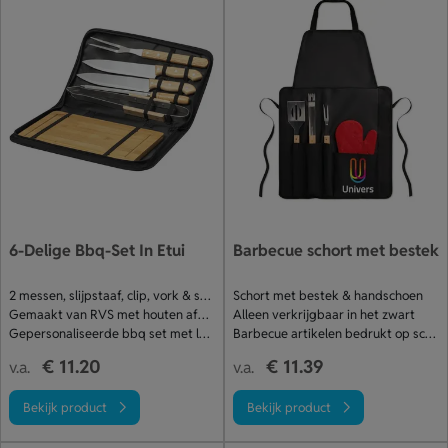
6-Delige Bbq-Set In Etui
Barbecue schort met bestek
2 messen, slijpstaaf, clip, vork & snijplank
Schort met bestek & handschoen
Gemaakt van RVS met houten afwerking
Alleen verkrijgbaar in het zwart
Gepersonaliseerde bbq set met logo
Barbecue artikelen bedrukt op schort
€ 11.20
€ 11.39
v.a.
v.a.
Bekijk product
Bekijk product