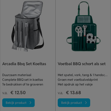
Arcadia Bbq Set Koeltas
Voetbal BBQ schort als set
Duurzaam materiaal
Met spatel, vork, tang & 1 handschoen
Complete BBQ set in koeltas
Groen met voetbalveldprint
Te bedrukken of te graveren
Met opdruk op het vakje
€ 12.50
€ 13.68
v.a.
v.a.
Bekijk product
Bekijk product