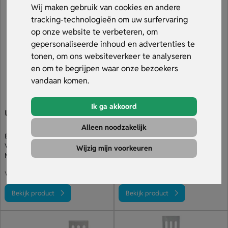
heb je het perfecte cadeau of geschenk voor in de zomer.
Wij maken gebruik van cookies en andere
Ook voor een kleine oplage van 3 stuks of een snelle
tracking-technologieën om uw surfervaring
levering van 5 werkdagen ben je bij ons aan het juiste
op onze website te verbeteren, om
adres. Bekijk ons assortiment.
gepersonaliseerde inhoud en advertenties te
tonen, om ons websiteverkeer te analyseren
en om te begrijpen waar onze bezoekers
vandaan komen.
Ik ga akkoord
Uittrekbare BBQ aansteker
Rvs Bbq Tang
Alleen noodzakelijk
Elektrisch met uittrekbare hals
Met vergrendeling & ophangoog
Verkrijgbaar in het wit of zwart
Van RVS met bamboe details
Wijzig mijn voorkeuren
Met opdruk op het handvat
Opdruk of gravure op handgreep
€ 0.83
€ 2.56
v.a.
v.a.
Bekijk product
Bekijk product