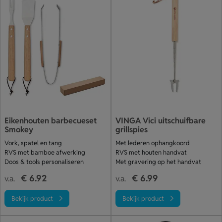
Eikenhouten barbecueset
VINGA Vici uitschuifbare
Smokey
grillspies
Vork, spatel en tang
Met lederen ophangkoord
RVS met bamboe afwerking
RVS met houten handvat
Doos & tools personaliseren
Met gravering op het handvat
€ 6.92
€ 6.99
v.a.
v.a.
Bekijk product
Bekijk product