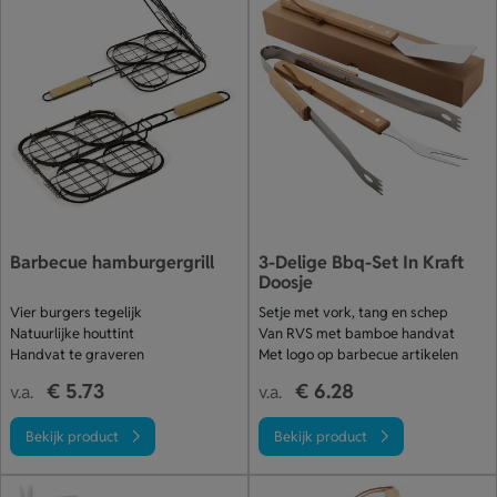
Barbecue hamburgergrill
3-Delige Bbq-Set In Kraft
Doosje
Vier burgers tegelijk
Setje met vork, tang en schep
Natuurlijke houttint
Van RVS met bamboe handvat
Handvat te graveren
Met logo op barbecue artikelen
€ 5.73
€ 6.28
v.a.
v.a.
Bekijk product
Bekijk product