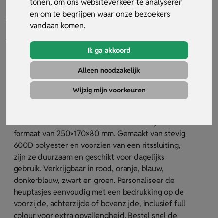
tonen, om ons websiteverkeer te analyseren
en om te begrijpen waar onze bezoekers
vandaan komen.
Ik ga akkoord
Goedkope Heuptasjes
Alleen noodzakelijk
Artikelnummer:
32041
Wijzig mijn voorkeuren
De goedkope heuptasjes zijn handige accessoires
voor promotie en evenementen. Ze bieden
voldoende ruimte voor essentials dankzij het
formaat van 250×170×80 mm. Gemaakt van stevig
600D polyester en voorzien van een ritssluiting,
zijn ze duurzaam en geschikt voor dagelijks
gebruik. Verkrijgbaar in rood, oranje, blauw,
donkerblauw, zwart en groen. Personaliseer de
heuptasjes eenvoudig met een bedrukking op de
voorzijde, achterzijde of bovenzijde, inclusief full
colour voor extra opvallendheid. Bestel snel de