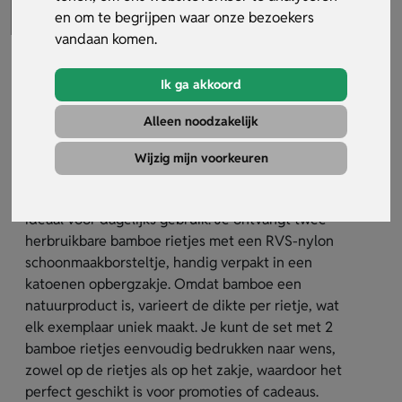
en om te begrijpen waar onze bezoekers
vandaan komen.
Ik ga akkoord
Set met 2 bamboe rietjes in zakje
Alleen noodzakelijk
Artikelnummer:
32357
Wijzig mijn voorkeuren
De set met 2 bamboe rietjes in zakje is een
duurzaam alternatief voor wegwerprietjes en
ideaal voor dagelijks gebruik. Je ontvangt twee
herbruikbare bamboe rietjes met een RVS-nylon
schoonmaakborsteltje, handig verpakt in een
katoenen opbergzakje. Omdat bamboe een
natuurproduct is, varieert de dikte per rietje, wat
elk exemplaar uniek maakt. Je kunt de set met 2
bamboe rietjes eenvoudig bedrukken naar wens,
zowel op de rietjes als op het zakje, waardoor het
perfect geschikt is voor promoties of cadeaus.