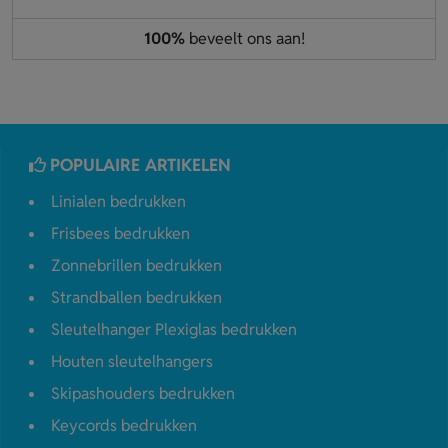
100%
beveelt ons aan!
POPULAIRE ARTIKELEN
Linialen bedrukken
Frisbees bedrukken
Zonnebrillen bedrukken
Strandballen bedrukken
Sleutelhanger Plexiglas bedrukken
Houten sleutelhangers
Skipashouders bedrukken
Keycords bedrukken