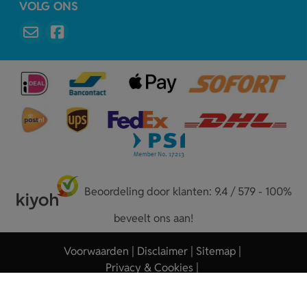
VOLG ONS
Beoordeling door klanten: 9.4 / 579 - 100%
beveelt ons aan!
Voorwaarden
Disclaimer
Sitemap
Privacy & Cookies
Copyright © 2026 - Sleutelhangers.nl