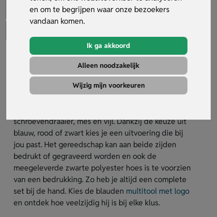
en om te begrijpen waar onze bezoekers
vandaan komen.
Ik ga akkoord
Blauden Multitool
Alleen noodzakelijk
Artikelnummer:
33270
Wijzig mijn voorkeuren
De Blauden Multitool is een robuuste RVS multitool
met 12 functies, zoals een zaagje, flesopener,
schroevendraaier, mes en vijl. Dankzij de keuze uit
blauw, rood of zwart kies je een uitvoering die bij
jou past. Het gereedschap kan aan beide zijden
bedrukt of gegraveerd worden en ook de
meegeleverde zwarte polyester hoes is te voorzien
van een bedrukking. Zo heb je altijd een complete
set bij de hand. Kies de blauden
multitool met logo
en ontdek hoe veelzijdig hij is bij elke klus.