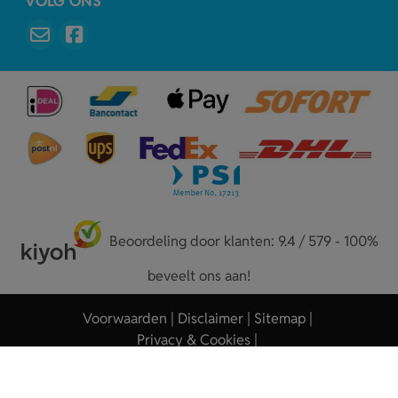
VOLG ONS
Beoordeling door klanten: 9.4 / 579 - 100%
beveelt ons aan!
Voorwaarden
Disclaimer
Sitemap
Privacy & Cookies
Copyright © 2026 - Sleutelhangers.nl