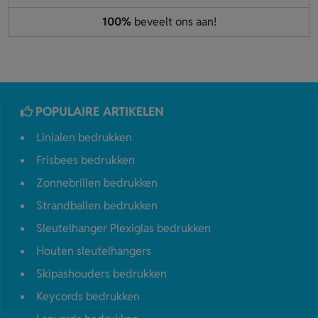
100%
beveelt ons aan!
POPULAIRE ARTIKELEN
Linialen bedrukken
Frisbees bedrukken
Zonnebrillen bedrukken
Strandballen bedrukken
Sleutelhanger Plexiglas bedrukken
Houten sleutelhangers
Skipashouders bedrukken
Keycords bedrukken