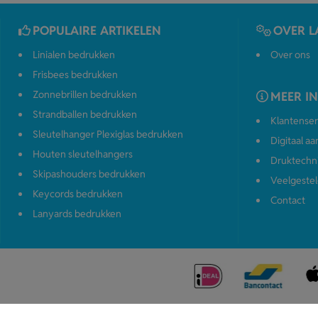
POPULAIRE ARTIKELEN
OVER L
Linialen bedrukken
Over ons
Frisbees bedrukken
Zonnebrillen bedrukken
MEER I
Strandballen bedrukken
Klantenser
Sleutelhanger Plexiglas bedrukken
Digitaal a
Houten sleutelhangers
Druktechn
Skipashouders bedrukken
Veelgestel
Keycords bedrukken
Contact
Lanyards bedrukken