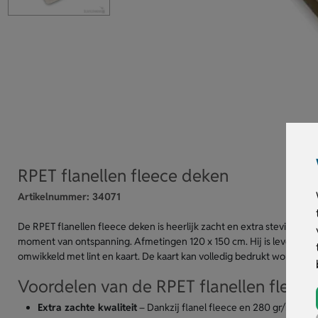
RPET flanellen fleece deken
Artikelnummer:
34071
De RPET flanellen fleece deken is heerlijk zacht en extra stevig met 
moment van ontspanning. Afmetingen 120 x 150 cm. Hij is leverbaar in 
omwikkeld met lint en kaart. De kaart kan volledig bedrukt worden in fu
Voordelen van de RPET flanellen fleec
Extra zachte kwaliteit
– Dankzij flanel fleece en 280 gr/m² gen