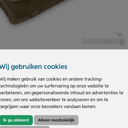
Wij gebruiken cookies
Wij maken gebruik van cookies en andere tracking-
technologieën om uw surfervaring op onze website te
280 gr/m². De RPET flanellen fleece deken voelt warm aan en is perfect vo
verbeteren, om gepersonaliseerde inhoud en advertenties te
een groot aantal kleuren, dus altijd passend bij jouw stijl. De deken is m
tonen, om ons websiteverkeer te analyseren en om te
ll colour. Bestel of vraag een prijs op.
begrijpen waar onze bezoekers vandaan komen.
e deken
Ik ga akkoord
Alleen noodzakelijk
iet je van luxe comfort en warmte.