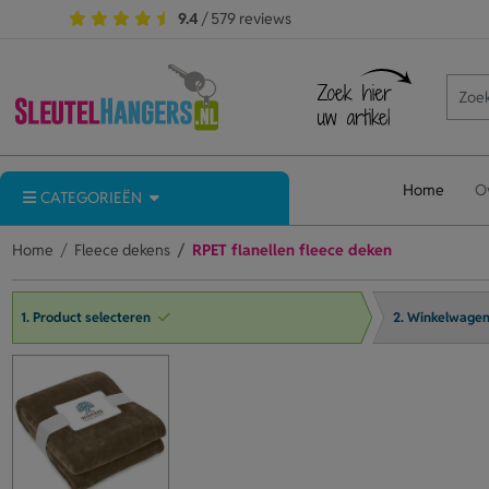
9.4
/ 579 reviews
Home
O
CATEGORIEËN
Home
Fleece dekens
RPET flanellen fleece deken
1. Product selecteren
2. Winkelwage