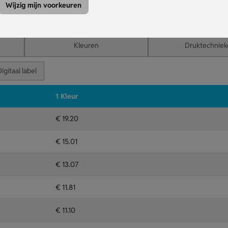
or elke uitstraling.
Wijzig mijn voorkeuren
oor een sterke merkpresentatie.
Kleuren
Druktechniek
igitaal label
1 Kleur
€ 19.20
€ 15.01
€ 13.07
€ 11.81
€ 11.10