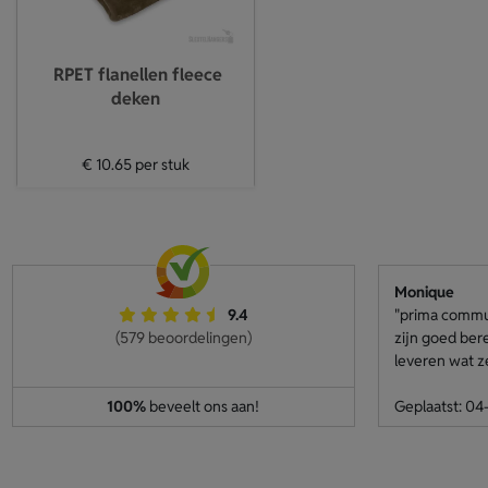
RPET flanellen fleece
deken
€ 10.65
per stuk
Monique
9.4
"prima communi
(579 beoordelingen)
zijn goed ber
leveren wat z
100%
beveelt ons aan!
Geplaatst: 0