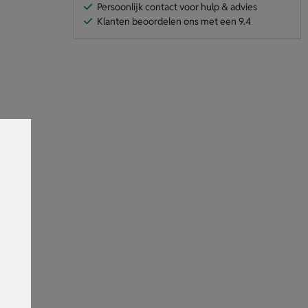
Persoonlijk contact voor hulp & advies
Klanten beoordelen ons met een 9.4
or elk
ooi