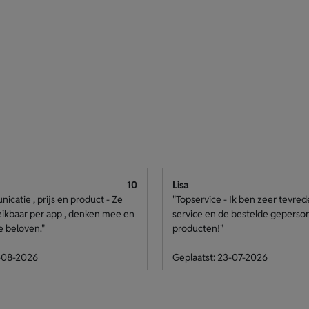
10
Lisa
catie , prijs en product - Ze
"Topservice - Ik ben zeer tevre
eikbaar per app , denken mee en
service en de bestelde geperso
e beloven."
producten!"
4-08-2026
Geplaatst: 23-07-2026