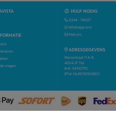
AVISTA
HULP NODIG
0344 - 745127
Whatsapp ons!
Mail ons
NFORMATIE
vice
ADRESGEGEVENS
anleveren
Morsestraat 11 A-B
ieken
4004 JP Tiel
de vragen
KvK: 54142792
BTW: NL851187638B01