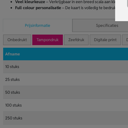
Veel kleurkeuze
– Verkrijgbaar in een breed scala aan kleuren vo
Full colour personalisatie
– De kaart is volledig te bedrukken v
Prijsinformatie
Specificaties
Onbedrukt
Tampondruk
Zeefdruk
Digitale print
D
Afname
10 stuks
25 stuks
50 stuks
100 stuks
250 stuks