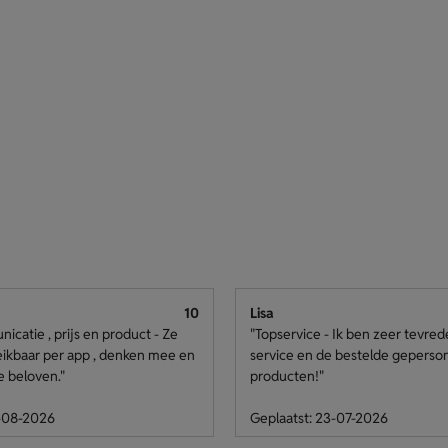
10
Lisa
catie , prijs en product - Ze
"Topservice - Ik ben zeer tevre
eikbaar per app , denken mee en
service en de bestelde geperso
e beloven."
producten!"
4-08-2026
Geplaatst: 23-07-2026