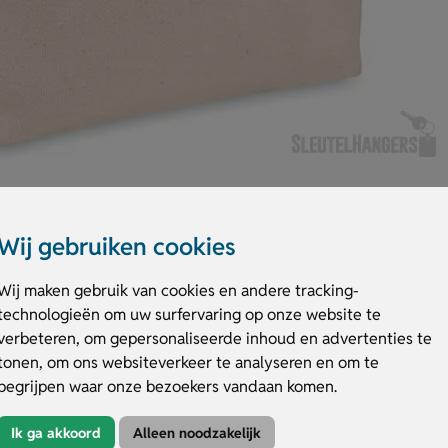
Wij gebruiken cookies
Wij maken gebruik van cookies en andere tracking-
technologieën om uw surfervaring op onze website te
r onderweg. Gemaakt van gerecycled katoen en heeft een handige rollto
verbeteren, om gepersonaliseerde inhoud en advertenties te
blijven je snacks en drankjes langer koel. Extra handig: je vouwt hem plat
tonen, om ons websiteverkeer te analyseren en om te
vak met logo, naam of eigen ontwerp. Bestel of vraag een prijs op.
begrijpen waar onze bezoekers vandaan komen.
 koeltas Recoba
antwoorde keuze voor dagelijks gebruik.
Ik ga akkoord
Alleen noodzakelijk