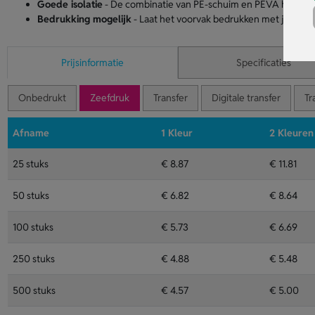
Goede isolatie
- De combinatie van PE-schuim en PEVA helpt je 
Bedrukking mogelijk
- Laat het voorvak bedrukken met je logo,
Prijsinformatie
Specificaties
Onbedrukt
Zeefdruk
Transfer
Digitale transfer
Tr
Afname
1 Kleur
2 Kleuren
25 stuks
€ 8.87
€ 11.81
50 stuks
€ 6.82
€ 8.64
100 stuks
€ 5.73
€ 6.69
250 stuks
€ 4.88
€ 5.48
500 stuks
€ 4.57
€ 5.00