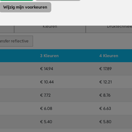
eten en drinken langer koel te houden.
Wijzig mijn voorkeuren
 naam of ontwerp voor een opvallende en persoonlijke uitstraling.
Kleuren
Druktechniek
ansfer reflective
3 Kleuren
4 Kleuren
€ 14.94
€ 17.89
€ 10.44
€ 12.21
€ 7.72
€ 8.76
€ 6.08
€ 6.63
€ 5.40
€ 5.80