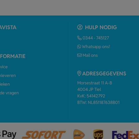
AVISTA
HULP NODIG
0344 - 745127
Whatsapp ons!
Mail ons
NFORMATIE
vice
ADRESGEGEVENS
anleveren
Morsestraat 11 A-B
ieken
4004 JP Tiel
de vragen
KvK: 54142792
BTW: NL851187638B01