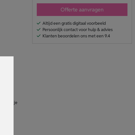
Offerte aanvragen
Altijd een gratis digitaal voorbeeld
Persoonlijk contact voor hulp & advies
Klanten beoordelen ons met een 9.4
p met
 op als je