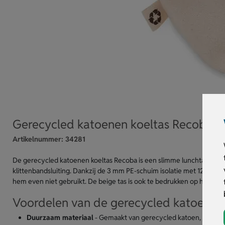
Gerecycled katoenen koeltas Recoba
Artikelnummer:
34281
De gerecycled katoenen koeltas Recoba is een slimme lunchtas voo
klittenbandsluiting. Dankzij de 3 mm PE-schuim isolatie met 12C PEVA 
hem even niet gebruikt. De beige tas is ook te bedrukken op het voor
Voordelen van de gerecycled katoenen
Duurzaam materiaal
- Gemaakt van gerecycled katoen, een ver