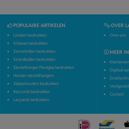
POPULAIRE ARTIKELEN
OVER L
Linialen bedrukken
Over ons
Frisbees bedrukken
Zonnebrillen bedrukken
MEER I
Strandballen bedrukken
Klantenser
Sleutelhanger Plexiglas bedrukken
Digitaal a
Houten sleutelhangers
Druktechn
Skipashouders bedrukken
Veelgestel
Keycords bedrukken
Contact
Lanyards bedrukken