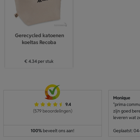
Gerecycled katoenen
koeltas Recoba
€ 4.34
per stuk
Monique
9.4
"prima communi
(579 beoordelingen)
zijn goed ber
leveren wat z
100%
beveelt ons aan!
Geplaatst: 0