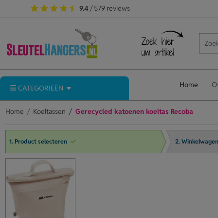
9.4
/ 579 reviews
Home
O
CATEGORIEËN
Home
Koeltassen
Gerecycled katoenen koeltas Recoba
1. Product selecteren
2. Winkelwage