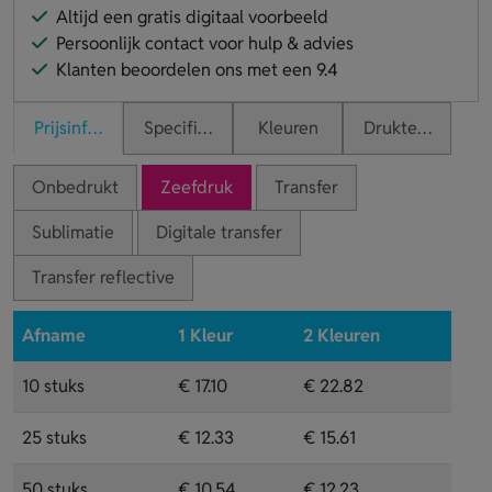
Altijd een gratis digitaal voorbeeld
Persoonlijk contact voor hulp & advies
Klanten beoordelen ons met een 9.4
Prijsinformatie
Specificaties
Kleuren
Druktechnieken
Onbedrukt
Zeefdruk
Transfer
Sublimatie
Digitale transfer
Transfer reflective
Afname
1 Kleur
2 Kleuren
10 stuks
€ 17.10
€ 22.82
25 stuks
€ 12.33
€ 15.61
50 stuks
€ 10.54
€ 12.23