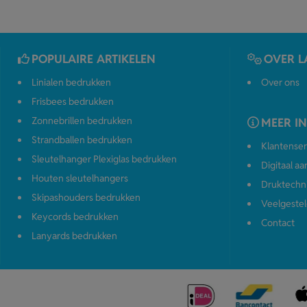
POPULAIRE ARTIKELEN
OVER L
Linialen bedrukken
Over ons
Frisbees bedrukken
Zonnebrillen bedrukken
MEER I
Strandballen bedrukken
Klantenser
Sleutelhanger Plexiglas bedrukken
Digitaal a
Houten sleutelhangers
Druktechn
Skipashouders bedrukken
Veelgestel
Keycords bedrukken
Contact
Lanyards bedrukken