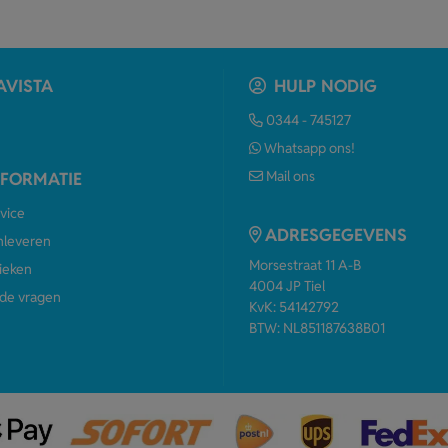
AVISTA
HULP NODIG
0344 - 745127
Whatsapp ons!
Mail ons
NFORMATIE
vice
ADRESGEGEVENS
anleveren
Morsestraat 11 A-B
ieken
4004 JP Tiel
de vragen
KvK: 54142792
BTW: NL851187638B01