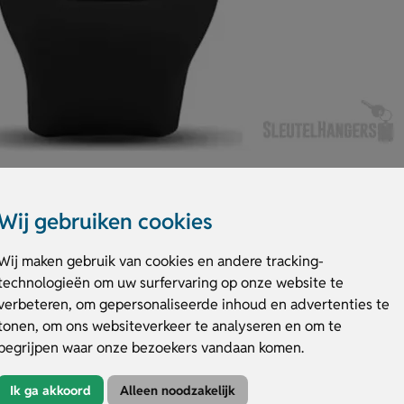
Wij gebruiken cookies
Wij maken gebruik van cookies en andere tracking-
technologieën om uw surfervaring op onze website te
t direct inzicht in je beweging. Je profiteert van een duidelijk overzicht 
verbeteren, om gepersonaliseerde inhoud en advertenties te
lok en wordt geleverd met een AG10 knoopcel batterij, zodat je direct a
tonen, om ons websiteverkeer te analyseren en om te
Bratara laten bedrukken op het scherm of het bandje voor extra zichtbaa
n.
begrijpen waar onze bezoekers vandaan komen.
Bratara
Ik ga akkoord
Alleen noodzakelijk