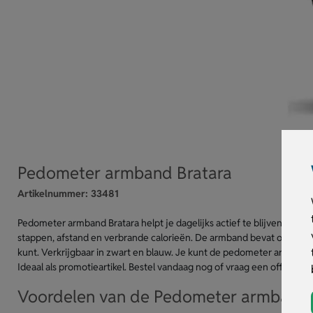
Pedometer armband Bratara
Artikelnummer:
33481
Pedometer armband Bratara helpt je dagelijks actief te blijven en geef
stappen, afstand en verbrande calorieën. De armband bevat ook een k
kunt. Verkrijgbaar in zwart en blauw. Je kunt de pedometer armband 
Ideaal als promotieartikel. Bestel vandaag nog of vraag een offerte aa
Voordelen van de Pedometer armband 