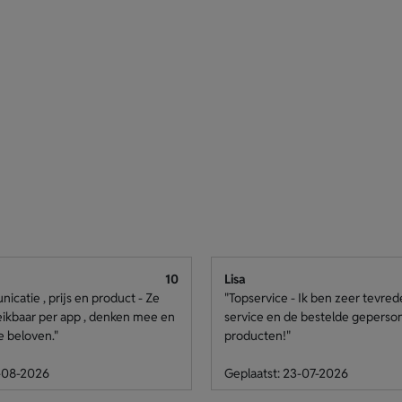
10
Lisa
catie , prijs en product - Ze
"Topservice - Ik ben zeer tevre
eikbaar per app , denken mee en
service en de bestelde geperso
e beloven."
producten!"
4-08-2026
Geplaatst: 23-07-2026