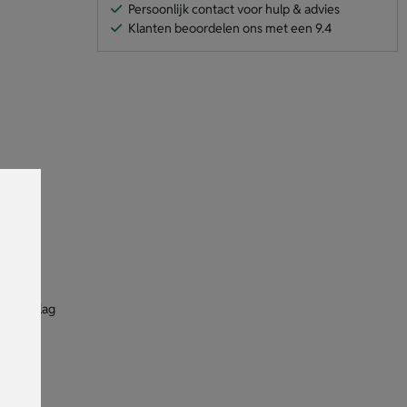
Persoonlijk contact voor hulp & advies
Klanten beoordelen ons met een 9.4
van
an de slag
rheid.