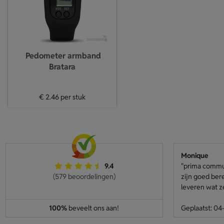
Pedometer armband
Bratara
€ 2.46
per stuk
Monique
9.4
"prima communi
(579 beoordelingen)
zijn goed ber
leveren wat z
100%
beveelt ons aan!
Geplaatst: 0