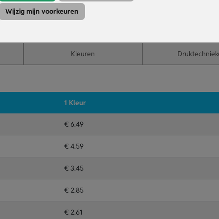
bruik in één oogopslag.
Wijzig mijn voorkeuren
herm of bandje.
Kleuren
Druktechniek
1 Kleur
€ 6.49
€ 4.59
€ 3.45
€ 2.85
€ 2.61