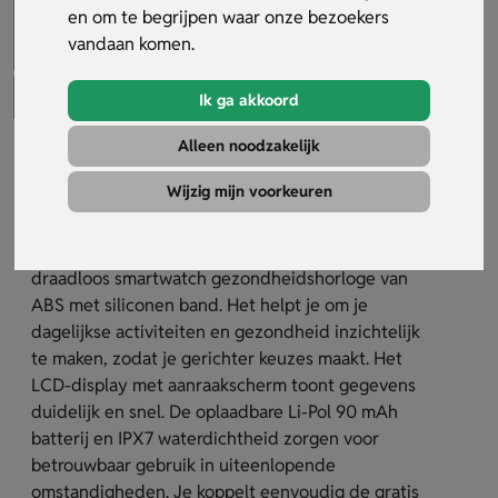
en om te begrijpen waar onze bezoekers
vandaan komen.
Ik ga akkoord
Alleen noodzakelijk
Smart gezondheidshorloge Arta
Wijzig mijn voorkeuren
Artikelnummer:
33817
Het smart gezondheidshorloge Arta is een 5.0
draadloos smartwatch gezondheidshorloge van
ABS met siliconen band. Het helpt je om je
dagelijkse activiteiten en gezondheid inzichtelijk
te maken, zodat je gerichter keuzes maakt. Het
LCD-display met aanraakscherm toont gegevens
duidelijk en snel. De oplaadbare Li-Pol 90 mAh
batterij en IPX7 waterdichtheid zorgen voor
betrouwbaar gebruik in uiteenlopende
omstandigheden. Je koppelt eenvoudig de gratis