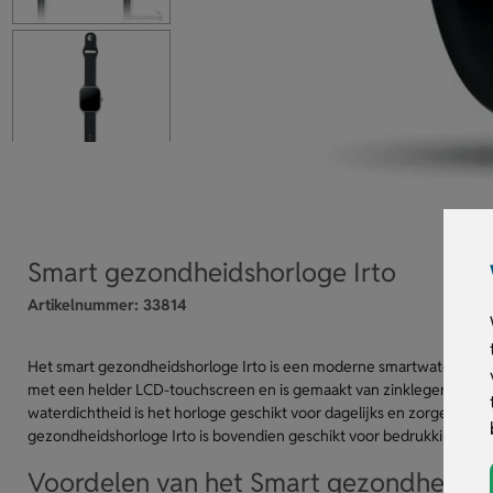
Smart gezondheidshorloge Irto
Artikelnummer:
33814
Het smart gezondheidshorloge Irto is een moderne smartwatch die je
met een helder LCD-touchscreen en is gemaakt van zinklegering met 
waterdichtheid is het horloge geschikt voor dagelijks en zorgeloos g
gezondheidshorloge Irto is bovendien geschikt voor bedrukking, ideaa
Voordelen van het Smart gezondheidsho