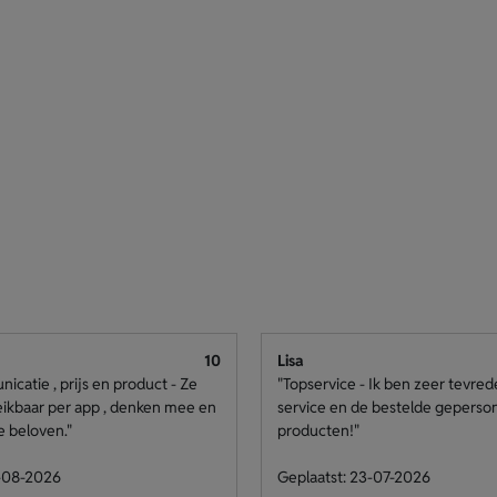
10
Lisa
catie , prijs en product - Ze
"Topservice - Ik ben zeer tevre
eikbaar per app , denken mee en
service en de bestelde geperso
e beloven."
producten!"
4-08-2026
Geplaatst: 23-07-2026