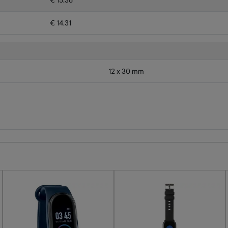
€ 15.36
€ 14.31
12 x 30 mm