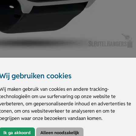
Wij gebruiken cookies
Wij maken gebruik van cookies en andere tracking-
technologieën om uw surfervaring op onze website te
 helpt je gezondheid dagelijks te volgen. Het horloge combineert slimm
verbeteren, om gepersonaliseerde inhoud en advertenties te
een comfortabele siliconen band. Dankzij de 180 mAh batterij en IPX7
tonen, om ons websiteverkeer te analyseren en om te
ebruik. Via de gratis HryFine app koppel je eenvoudig met iOS en Android
begrijpen waar onze bezoekers vandaan komen.
l voor promotie. Bestel of vraag een offerte aan.
rloge Irto
Ik ga akkoord
Alleen noodzakelijk