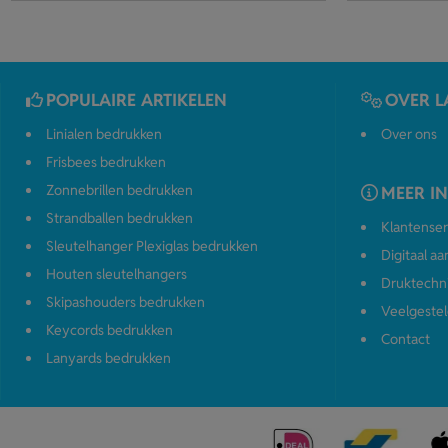
POPULAIRE ARTIKELEN
OVER L
Linialen bedrukken
Over ons
Frisbees bedrukken
Zonnebrillen bedrukken
MEER I
Strandballen bedrukken
Klantenser
Sleutelhanger Plexiglas bedrukken
Digitaal a
Houten sleutelhangers
Druktechn
Skipashouders bedrukken
Veelgestel
Keycords bedrukken
Contact
Lanyards bedrukken