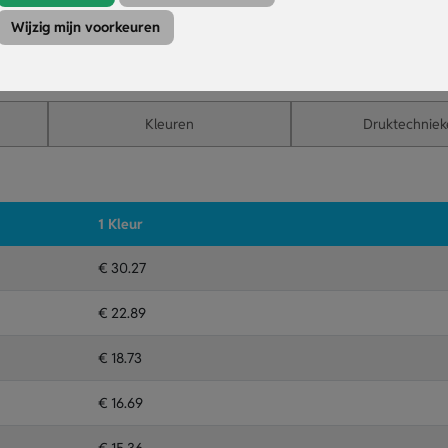
ogopslag inzicht in je dagelijkse gezondheid en activiteiten.
Wijzig mijn voorkeuren
geschikt voor langdurig gebruik zonder constant opladen.
iseren met logo of tekst voor zakelijke of promotionele doeleinden.
Kleuren
Druktechniek
1 Kleur
€ 30.27
€ 22.89
€ 18.73
€ 16.69