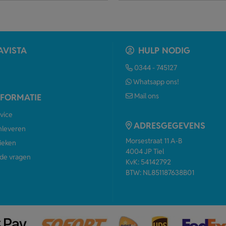
AVISTA
HULP NODIG
0344 - 745127
Whatsapp ons!
Mail ons
NFORMATIE
vice
ADRESGEGEVENS
anleveren
Morsestraat 11 A-B
ieken
4004 JP Tiel
de vragen
KvK: 54142792
BTW: NL851187638B01