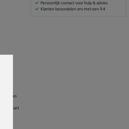
Persoonlijk contact voor hulp & advies
Klanten beoordelen ons met een 9.4
e functies
. Het smart