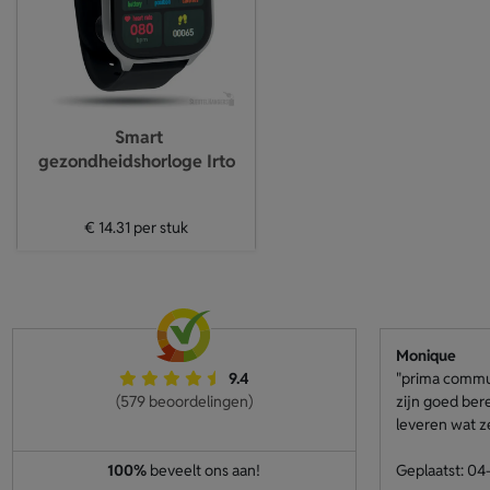
Smart
gezondheidshorloge Irto
€ 14.31
per stuk
Monique
9.4
"prima communi
(579 beoordelingen)
zijn goed ber
leveren wat z
100%
beveelt ons aan!
Geplaatst: 0