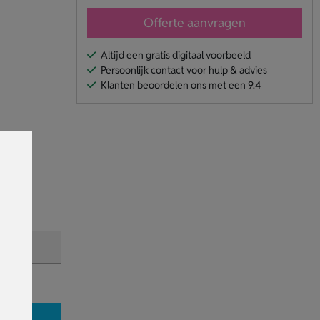
Offerte aanvragen
Altijd een gratis digitaal voorbeeld
Persoonlijk contact voor hulp & advies
Klanten beoordelen ons met een 9.4
en