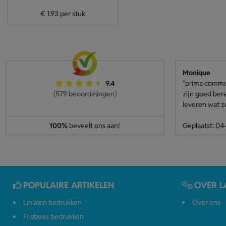
€ 1.93
per stuk
Monique
9.4
"prima communi
(579 beoordelingen)
zijn goed ber
leveren wat z
100%
beveelt ons aan!
Geplaatst: 0
POPULAIRE ARTIKELEN
OVER L
Linialen bedrukken
Over ons
Frisbees bedrukken