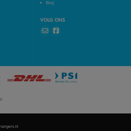
Blog
VOLG ONS
n!
hangers.nl