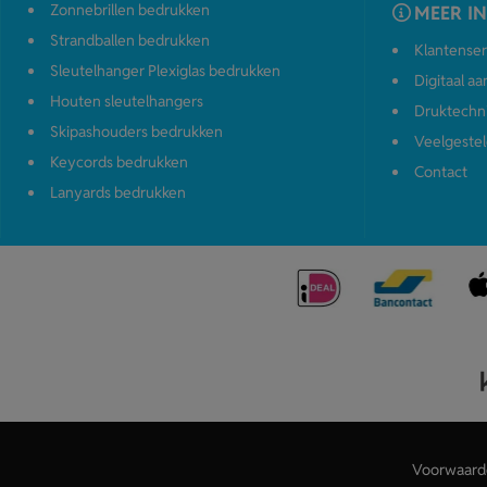
Zonnebrillen bedrukken
MEER I
Strandballen bedrukken
Klantenser
Sleutelhanger Plexiglas bedrukken
Digitaal a
Houten sleutelhangers
Druktechn
Skipashouders bedrukken
Veelgestel
Keycords bedrukken
Contact
Lanyards bedrukken
Voorwaard