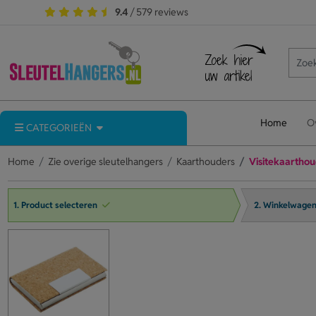
9.4
/ 579 reviews
Home
O
CATEGORIEËN
Home
Zie overige sleutelhangers
Kaarthouders
Visitekaartho
1. Product selecteren
2. Winkelwage