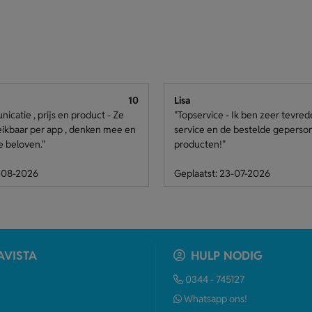
10
Lisa
catie , prijs en product - Ze
"Topservice - Ik ben zeer tevre
eikbaar per app , denken mee en
service en de bestelde geperso
e beloven."
producten!"
4-08-2026
Geplaatst: 23-07-2026
AVISTA
HULP NODIG
0344 - 745127
Whatsapp ons!