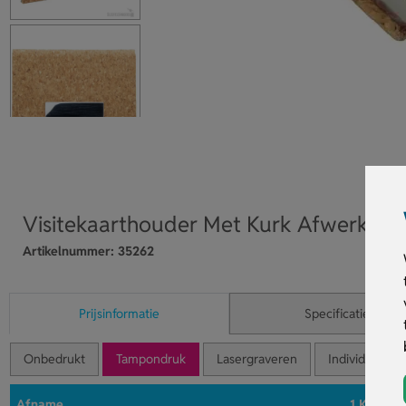
Visitekaarthouder Met Kurk Afwerking
Artikelnummer:
35262
Prijsinformatie
Specificaties
Onbedrukt
Tampondruk
Lasergraveren
Individuele n
Afname
1 Kleur