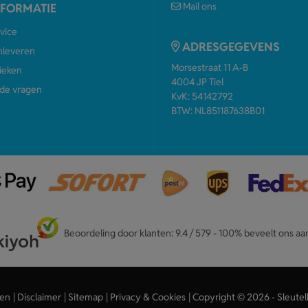
Mail ons
NFORMATIE
vice
ADRESGEGEVENS
anleveren
Morsestraat 11 A-B
ieken
4004 JP Tiel
de vragen
KvK: 54142792
BTW: NL851187638B01
Beoordeling door klanten: 9.4 / 579 - 100% beveelt ons aa
en
Disclaimer
Sitemap
Privacy & Cookies
Copyright © 2026 - Sleutel