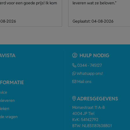
rd voor een goede prijs! Ik kom
leveren wat ze beloven."
8-08-2026
Geplaatst: 04-08-2026
AVISTA
HULP NODIG
0344 - 745127
Whatsapp ons!
Mail ons
NFORMATIE
vice
ADRESGEGEVENS
anleveren
Morsestraat 11 A-B
ieken
4004 JP Tiel
de vragen
KvK: 54142792
BTW: NL851187638B01