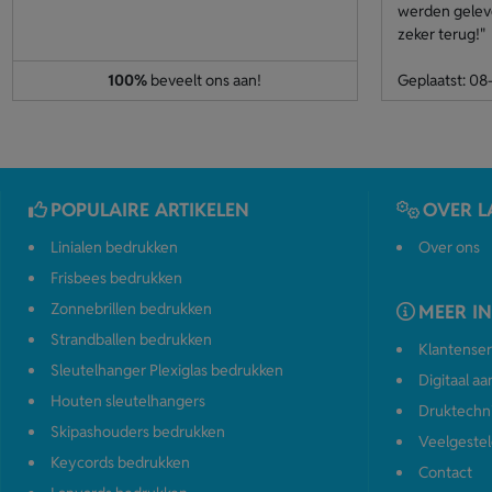
werden geleve
zeker terug!"
100%
beveelt ons aan!
Geplaatst: 0
POPULAIRE ARTIKELEN
OVER L
Linialen bedrukken
Over ons
Frisbees bedrukken
Zonnebrillen bedrukken
MEER I
Strandballen bedrukken
Klantenser
Sleutelhanger Plexiglas bedrukken
Digitaal a
Houten sleutelhangers
Druktechn
Skipashouders bedrukken
Veelgestel
Keycords bedrukken
Contact