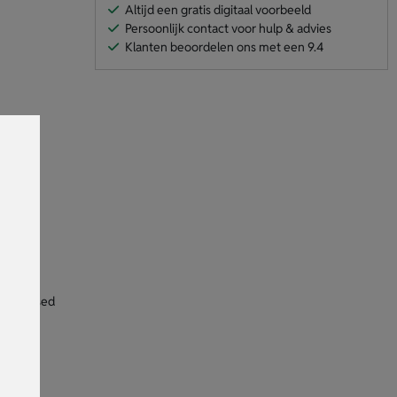
Altijd een gratis digitaal voorbeeld
Persoonlijk contact voor hulp & advies
Klanten beoordelen ons met een 9.4
dop met
 of infused