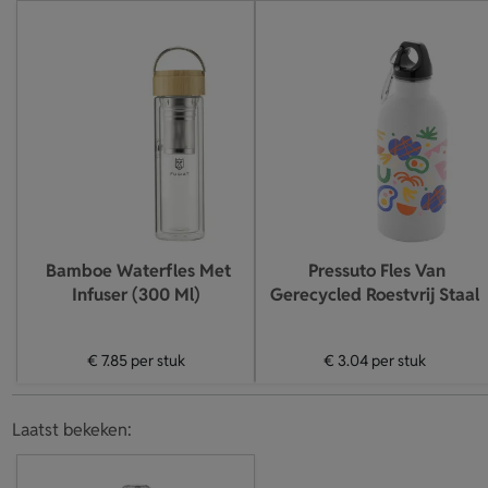
Bamboe Waterfles Met
Pressuto Fles Van
Infuser (300 Ml)
Gerecycled Roestvrij Staal
€ 7.85
per stuk
€ 3.04
per stuk
Laatst bekeken: