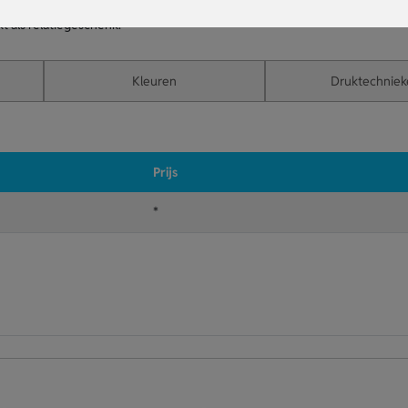
n moderne uitstraling.
t als relatiegeschenk.
Kleuren
Druktechniek
Prijs
*