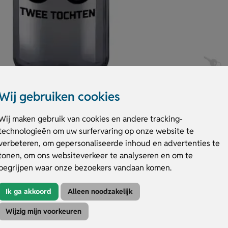
Wij gebruiken cookies
Wij maken gebruik van cookies en andere tracking-
technologieën om uw surfervaring op onze website te
verbeteren, om gepersonaliseerde inhoud en advertenties te
tonen, om ons websiteverkeer te analyseren en om te
fles voor elke dag. Met een stevige behuizing van glas en een RVS schroef
begrijpen waar onze bezoekers vandaan komen.
in diverse kleuren. De glazen waterfles (650 ml) is ideaal voor water, sap
edrukken of te graveren voor een persoonlijke touch voor dagelijks gebruik.
Ik ga akkoord
Alleen noodzakelijk
Wijzig mijn voorkeuren
k dankzij hoogwaardig glas.