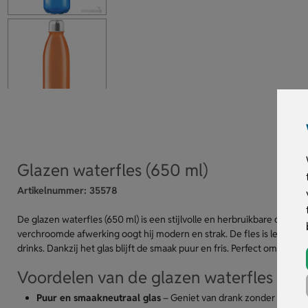
Glazen waterfles (650 ml)
Artikelnummer:
35578
De glazen waterfles (650 ml) is een stijlvolle en herbruikbare drink
verchroomde afwerking oogt hij modern en strak. De fles is leverbaar 
drinks. Dankzij het glas blijft de smaak puur en fris. Perfect om te b
Voordelen van de glazen waterfles
Puur en smaakneutraal glas
– Geniet van drank zonder bijsmaa