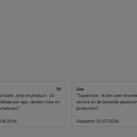
10
Lisa
catie , prijs en product - Ze
"Topservice - Ik ben zeer tevre
eikbaar per app , denken mee en
service en de bestelde geperso
e beloven."
producten!"
4-08-2026
Geplaatst: 23-07-2026