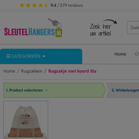
9.4
/ 579 reviews
Home
O
CATEGORIEËN
Home
Rugzakken
Rugzakje met koord Illa
1. Product selecteren
2. Winkelwage