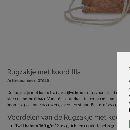
Rugzakje met koord Illa
Artikelnummer:
37635
De Rugzakje met koord Illa is je stijlvolle koordtas voor elke dag. Twi
sterk en herbruikbaar. Voor- én achterkant te bedrukken met jouw log
koord Illa gaat mee naar werk, event en strand. Bestel of vraag een pri
Voordelen van de Rugzakje met koord I
Twill katoen 160 g/m²
Stevig, licht en comfortabel in gebruik.