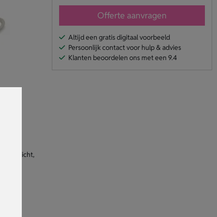
Offerte aanvragen
Altijd een gratis digitaal voorbeeld
Persoonlijk contact voor hulp & advies
Klanten beoordelen ons met een 9.4
ting. Licht,
kje met