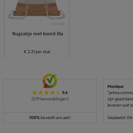
Rugzakje met koord Illa
€ 2.31
per stuk
Monique
9.4
"prima communi
(579 beoordelingen)
zijn goed ber
leveren wat z
100%
beveelt ons aan!
Geplaatst: 0