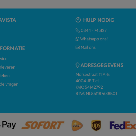
AVISTA
HULP NODIG
0344 - 745127
Whatsapp ons!
Mail ons
NFORMATIE
vice
ADRESGEGEVENS
anleveren
Morsestraat 11 A-B
ieken
4004 JP Tiel
de vragen
KvK: 54142792
BTW: NL851187638B01