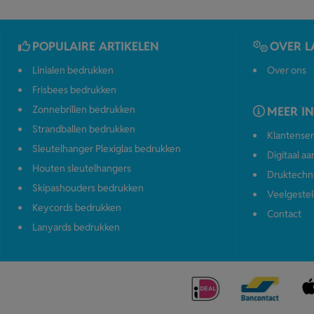
POPULAIRE ARTIKELEN
OVER L
Linialen bedrukken
Over ons
Frisbees bedrukken
Zonnebrillen bedrukken
MEER I
Strandballen bedrukken
Klantenser
Sleutelhanger Plexiglas bedrukken
Digitaal a
Houten sleutelhangers
Druktechn
Skipashouders bedrukken
Veelgestel
Keycords bedrukken
Contact
Lanyards bedrukken