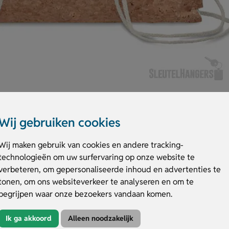
Wij gebruiken cookies
Wij maken gebruik van cookies en andere tracking-
technologieën om uw surfervaring op onze website te
ll katoen 160 g/m² met kurkdetail onderaan. Lange hengsels en trekkoordslui
verbeteren, om gepersonaliseerde inhoud en advertenties te
o; door natuurlijke kurk kan de opdruk per item licht variëren. De Rugza
tonen, om ons websiteverkeer te analyseren en om te
js op.
begrijpen waar onze bezoekers vandaan komen.
lla
Ik ga akkoord
Alleen noodzakelijk