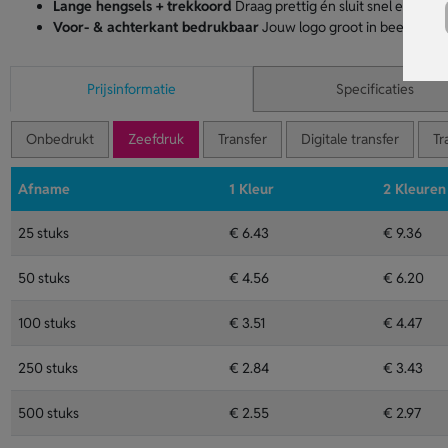
Lange hengsels + trekkoord
Draag prettig én sluit snel en veilig
Voor- & achterkant bedrukbaar
Jouw logo groot in beeld; natuu
Prijsinformatie
Specificaties
Onbedrukt
Zeefdruk
Transfer
Digitale transfer
Tr
Afname
1 Kleur
2 Kleuren
25 stuks
€ 6.43
€ 9.36
50 stuks
€ 4.56
€ 6.20
100 stuks
€ 3.51
€ 4.47
250 stuks
€ 2.84
€ 3.43
500 stuks
€ 2.55
€ 2.97