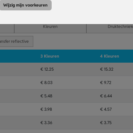
.
Wijzig mijn voorkeuren
rlijke kurk kan variëren.
Kleuren
Druktechniek
ansfer reflective
3 Kleuren
4 Kleuren
€ 12.25
€ 15.32
€ 8.03
€ 9.72
€ 5.48
€ 6.44
€ 3.98
€ 4.57
€ 3.36
€ 3.75