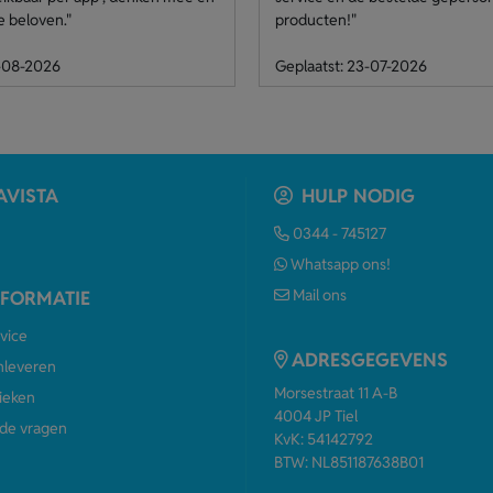
e beloven."
producten!"
4-08-2026
Geplaatst: 23-07-2026
AVISTA
HULP NODIG
0344 - 745127
Whatsapp ons!
Mail ons
NFORMATIE
vice
ADRESGEGEVENS
anleveren
Morsestraat 11 A-B
ieken
4004 JP Tiel
de vragen
KvK: 54142792
BTW: NL851187638B01