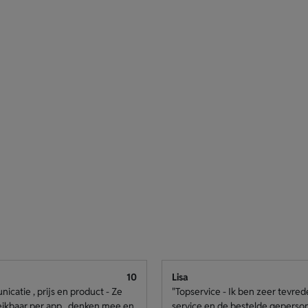
10
Lisa
catie , prijs en product - Ze
"Topservice - Ik ben zeer tevre
eikbaar per app , denken mee en
service en de bestelde geperso