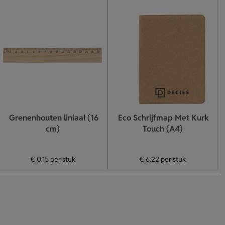
Grenenhouten liniaal (16
Eco Schrijfmap Met Kurk
cm)
Touch (A4)
€ 0.15
per stuk
€ 6.22
per stuk