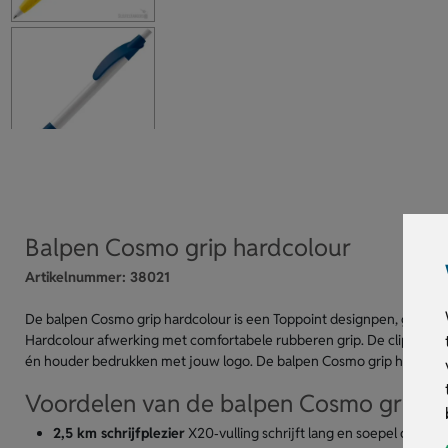
Balpen Cosmo grip hardcolour
Artikelnummer:
38021
De balpen Cosmo grip hardcolour is een Toppoint designpen, gemaakt i
Hardcolour afwerking met comfortabele rubberen grip. De clip is leverb
én houder bedrukken met jouw logo. De balpen Cosmo grip hardcolour z
Voordelen van de balpen Cosmo grip h
2,5 km schrijfplezier
X20‑vulling schrijft lang en soepel door.