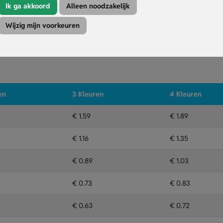
afwerking.
Ik ga akkoord
Alleen noodzakelijk
o.
Wijzig mijn voorkeuren
Kleuren
Druktechniek
en
3 Kleuren
4 Kleuren
€ 1.59
€ 1.89
€ 1.16
€ 1.35
€ 0.89
€ 1.03
€ 0.73
€ 0.83
€ 0.63
€ 0.72