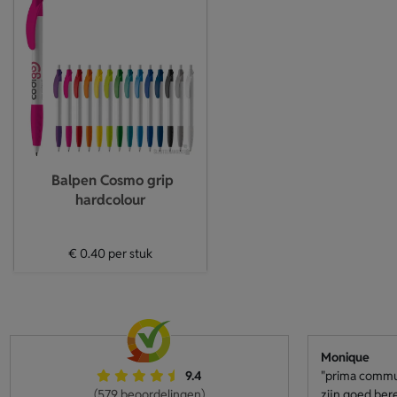
Balpen Cosmo grip
hardcolour
€ 0.40
per stuk
Monique
9.4
"prima communi
(579 beoordelingen)
zijn goed ber