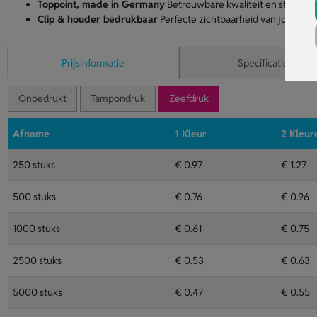
Toppoint, made in Germany
Betrouwbare kwaliteit en strakke 
Clip & houder bedrukbaar
Perfecte zichtbaarheid van jouw log
Prijsinformatie
Specificaties
Onbedrukt
Tampondruk
Zeefdruk
Afname
1 Kleur
2 Kleur
250 stuks
€ 0.97
€ 1.27
500 stuks
€ 0.76
€ 0.96
1000 stuks
€ 0.61
€ 0.75
2500 stuks
€ 0.53
€ 0.63
5000 stuks
€ 0.47
€ 0.55