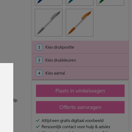
2
Kies drukpositie
3
Kies drukkleuren
4
Kies aantal
Plaats in winkelwagen
m).
 Laat clip
Offerte aanvragen
Altijd een gratis digitaal voorbeeld
Persoonlijk contact voor hulp & advies