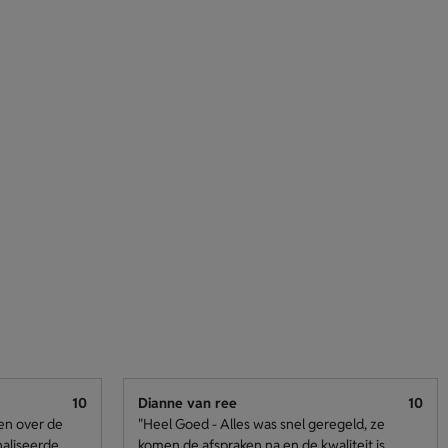
10
Dianne van ree
10
den over de
"Heel Goed - Alles was snel geregeld, ze
naliseerde
komen de afspraken na en de kwaliteit is