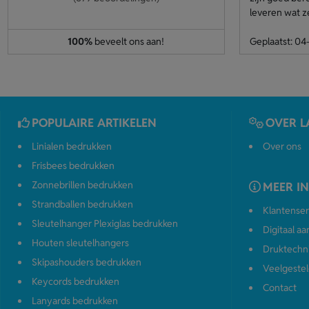
leveren wat z
100%
beveelt ons aan!
Geplaatst: 0
POPULAIRE ARTIKELEN
OVER L
Linialen bedrukken
Over ons
Frisbees bedrukken
Zonnebrillen bedrukken
MEER I
Strandballen bedrukken
Klantenser
Sleutelhanger Plexiglas bedrukken
Digitaal a
Houten sleutelhangers
Druktechn
Skipashouders bedrukken
Veelgestel
Keycords bedrukken
Contact
Lanyards bedrukken