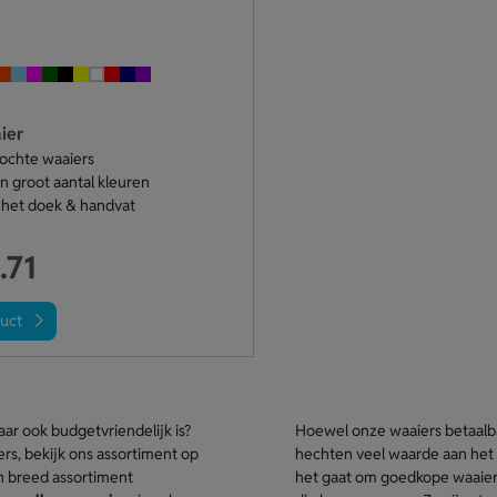
ier
ochte waaiers
n groot aantal kleuren
het doek & handvat
.71
duct
aar ook budgetvriendelijk is?
Hoewel onze waaiers betaalbaa
rs, bekijk ons assortiment op
hechten veel waarde aan het l
 breed assortiment
het gaat om goedkope waaiers