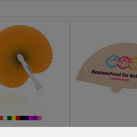
r
Papieren waaier