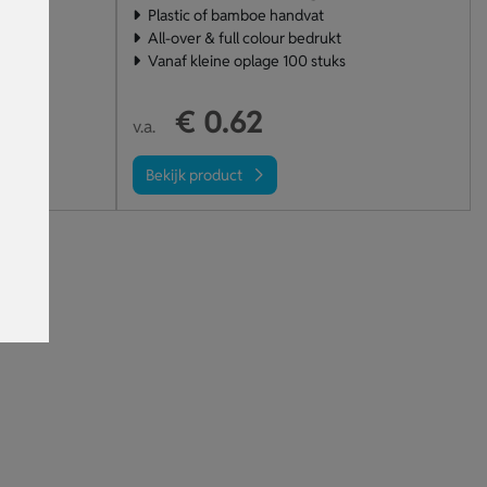
Plastic of bamboe handvat
All-over & full colour bedrukt
Vanaf kleine oplage 100 stuks
€ 0.62
v.a.
Bekijk product