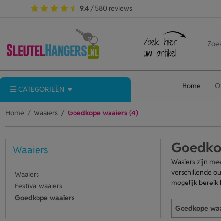
9.4
/ 580 reviews
Home
O
CATEGORIEËN
Home
Waaiers
Goedkope waaiers (4)
Goedkop
Waaiers
Waaiers zijn mee
verschillende ou
Waaiers
mogelijk bereik 
Festival waaiers
Goedkope waaiers
Goedkope waa