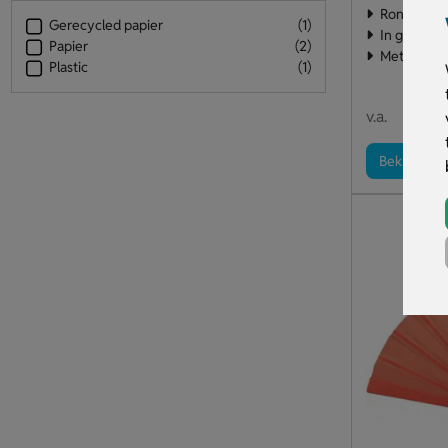
Ronde waai
Gerecycled papier
(1)
In groot aa
Papier
(2)
Met opdruk
Plastic
(1)
€ 0
v.a.
Bekijk pro