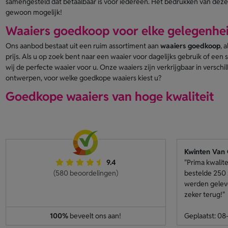
samengesteld dat betaalbaar is voor iedereen. Het bedrukken van dez
gewoon mogelijk!
Waaiers goedkoop voor elke gelegenhe
Ons aanbod bestaat uit een ruim assortiment aan
waaiers goedkoop
, 
prijs. Als u op zoek bent naar een waaier voor dagelijks gebruik of een
wij de perfecte waaier voor u. Onze waaiers zijn verkrijgbaar in versch
ontwerpen, voor welke goedkope waaiers kiest u?
Goedkope waaiers van hoge kwaliteit
Kwinten Van
9.4
"Prima kwalite
(580 beoordelingen)
bestelde 250 
werden geleve
zeker terug!"
100%
beveelt ons aan!
Geplaatst: 0