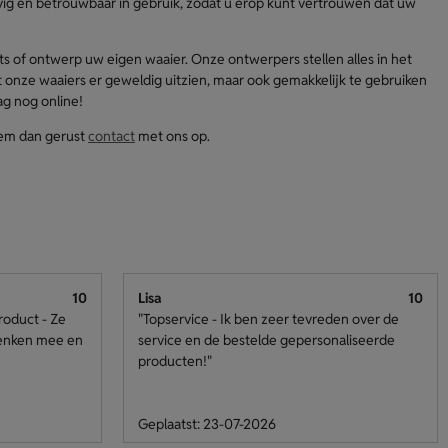
evig en betrouwbaar in gebruik, zodat u erop kunt vertrouwen dat uw
nts of ontwerp uw eigen waaier. Onze ontwerpers stellen alles in het
 onze waaiers er geweldig uitzien, maar ook gemakkelijk te gebruiken
ag nog online!
eem dan gerust
contact
met ons op.
10
Lisa
10
roduct - Ze
"Topservice - Ik ben zeer tevreden over de
denken mee en
service en de bestelde gepersonaliseerde
producten!"
Geplaatst: 23-07-2026