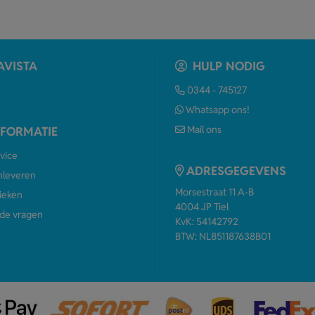
AVISTA
HULP NODIG
0344 - 745127
Whatsapp ons!
Mail ons
NFORMATIE
vice
ADRESGEGEVENS
anleveren
Morsestraat 11 A-B
ieken
4004 JP Tiel
de vragen
KvK: 54142792
BTW: NL851187638B01