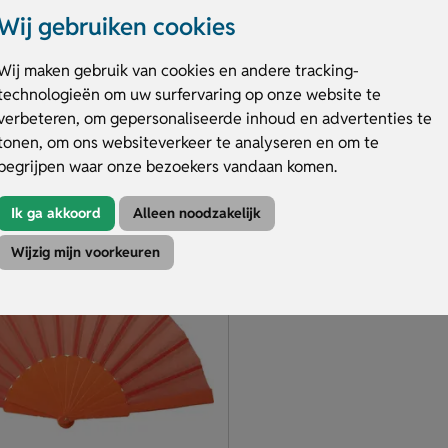
ers van papier
Van gerecyclede papier
Wij gebruiken cookies
ntal kleuren
In bruine materiaalkleur
 op het handvat
Voor- & achterkant bedrukt
Wij maken gebruik van cookies en andere tracking-
technologieën om uw surfervaring op onze website te
.26
€ 0.33
v.a.
verbeteren, om gepersonaliseerde inhoud en advertenties te
tonen, om ons websiteverkeer te analyseren en om te
duct
Bekijk product
begrijpen waar onze bezoekers vandaan komen.
Ik ga akkoord
Alleen noodzakelijk
Wijzig mijn voorkeuren