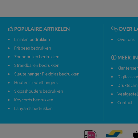
POPULAIRE ARTIKELEN
OVER L
Linialen bedrukken
Over ons
Frisbees bedrukken
Zonnebrillen bedrukken
MEER I
Strandballen bedrukken
Klantenser
Sleutelhanger Plexiglas bedrukken
Digitaal a
Houten sleutelhangers
Druktechn
Skipashouders bedrukken
Veelgestel
Keycords bedrukken
Contact
Lanyards bedrukken