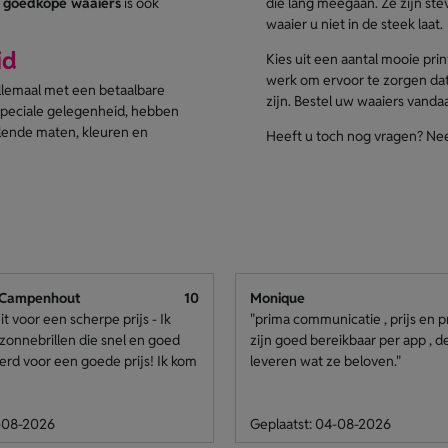
e
goedkope waaiers
is ook
die lang meegaan. Ze zijn st
waaier u niet in de steek laat.
id
Kies uit een aantal mooie pri
werk om ervoor te zorgen dat
allemaal met een betaalbare
zijn. Bestel uw waaiers vanda
 speciale gelegenheid, hebben
illende maten, kleuren en
Heeft u toch nog vragen? N
 Campenhout
10
Monique
it voor een scherpe prijs - Ik
"prima communicatie , prijs en p
zonnebrillen die snel en goed
zijn goed bereikbaar per app , 
rd voor een goede prijs! Ik kom
leveren wat ze beloven."
8-08-2026
Geplaatst: 04-08-2026