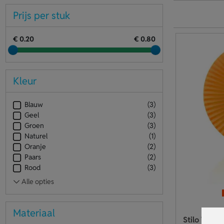
Prijs per stuk
€ 0.20
€ 0.80
Kleur
Blauw
(3)
Geel
(3)
Groen
(3)
Naturel
(1)
Oranje
(2)
Paars
(2)
Rood
(3)
Materiaal
Stilo Waaie