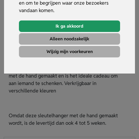
en om te begrijpen waar onze bezoekers
vandaan komen.
Ik ga akkoord
Alleen noodzakelijk
Sleutelhanger Romolo
Wijzig mijn voorkeuren
Artikelnummer:
13613
Deze luxe sleutelhanger met echt rubber wordt
met de hand gemaakt en is het ideale cadeau om
aan iemand te schenken. Verkrijgbaar in
verschillende kleuren
Omdat deze sleutelhanger met de hand gemaakt
wordt, is de levertijd dan ook 4 tot 5 weken.