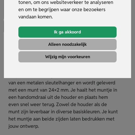
tonen, om ons websiteverkeer te analyseren
en om te begrijpen waar onze bezoekers
vandaan komen.
Ik ga akkoord
Plastic
Alleen noodzakelijk
Winkelwagenmuntenhouder
Wijzig mijn voorkeuren
Artikelnummer:
20491
De plastic winkelwagenmuntenhouder is voorzien
van een metalen sleutelhanger en wordt geleverd
met een munt van 24×2 mm. Je haalt het muntje in
een handomdraai uit de houder en plaats hem
even snel weer terug. Zowel de houder als de
munt zijn leverbaar in diverse basiskleuren. Je kunt
het muntje aan beide zijden laten bedrukken met
jouw ontwerp.