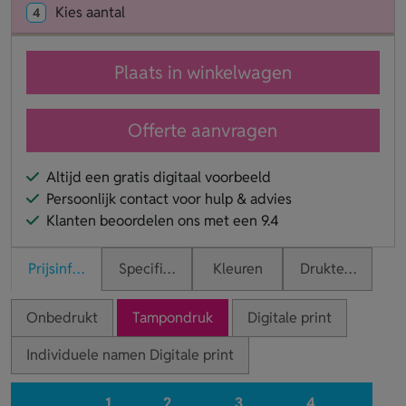
Kies aantal
4
Plaats in winkelwagen
Offerte aanvragen
Altijd een gratis digitaal voorbeeld
Persoonlijk contact voor hulp & advies
Klanten beoordelen ons met een 9.4
Prijsinformatie
Specificaties
Kleuren
Druktechnieken
Onbedrukt
Tampondruk
Digitale print
Individuele namen Digitale print
1
2
3
4