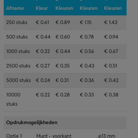
Afname
Kleur
Kleuren
Kleuren
Kleuren
250 stuks
€ 0.61
€ 0.89
€ 1.15
€ 1.43
500 stuks
€ 0.44
€ 0.60
€ 0.78
€ 0.94
1000 stuks
€ 0.32
€ 0.44
€ 0.56
€ 0.67
2500 stuks
€ 0.27
€ 0.35
€ 0.43
€ 0.51
5000 stuks
€ 0.24
€ 0.31
€ 0.36
€ 0.42
10000
€ 0.22
€ 0.28
€ 0.33
€ 0.38
stuks
Opdrukmogelijkheden
Optie 1
Munt - voorkant
⌀13 mm