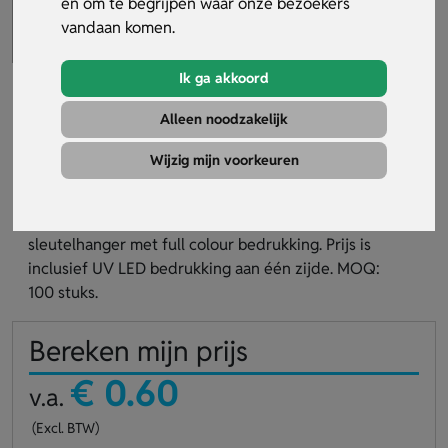
en om te begrijpen waar onze bezoekers
vandaan komen.
Ik ga akkoord
Alleen noodzakelijk
Aluudy D Sleutelhanger
Wijzig mijn voorkeuren
Artikelnummer:
25445
Rechthoekige, geborstelde aluminium composiet
sleutelhanger met full colour bedrukking. Prijs is
inclusief UV LED bedrukking aan één zijde. MOQ:
100 stuks.
Bereken mijn prijs
€ 0.60
v.a.
(Excl. BTW)