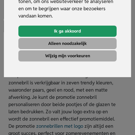
tonen, om ons websiteverkeer te analyseren
en om te begrijpen waar onze bezoekers
vandaan komen.
Ik ga akkoord
Promotie Zonnebril
Alleen noodzakelijk
Artikelnummer:
26074
Wijzig mijn voorkeuren
De promotie zonnebril is een stijlvolle zonnebril
van plastic met UV 400 bescherming. Deze
zonnebril is verkrijgbaar in zeven trendy kleuren,
waaronder paars, geel en rood, met een matte
afwerking. Je kunt de promotie zonnebril
personaliseren door beide pootjes of de glazen te
laten bedrukken. Zo valt jouw logo extra op en
wordt de zonnebril een effectief promotiemiddel.
De promotie
zonnebrillen met logo
zijn altijd een
groot succes, perfect voor zomerevenementen en