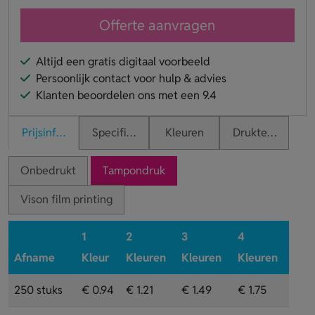
Offerte aanvragen
Altijd een gratis digitaal voorbeeld
Persoonlijk contact voor hulp & advies
Klanten beoordelen ons met een 9.4
Prijsinformatie
Specificaties
Kleuren
Druktechnieken
Onbedrukt
Tampondruk
Vison film printing
1
2
3
4
Afname
Kleur
Kleuren
Kleuren
Kleuren
250 stuks
€ 0.94
€ 1.21
€ 1.49
€ 1.75