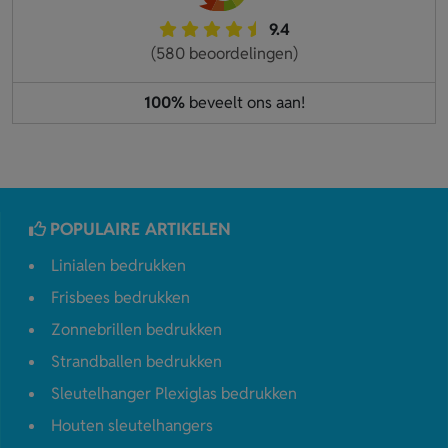
9.4
(580 beoordelingen)
100%
beveelt ons aan!
POPULAIRE ARTIKELEN
Linialen bedrukken
Frisbees bedrukken
Zonnebrillen bedrukken
Strandballen bedrukken
Sleutelhanger Plexiglas bedrukken
Houten sleutelhangers