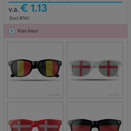
€ 1.13
v.a.
(Excl. BTW)
Kies kleur
1