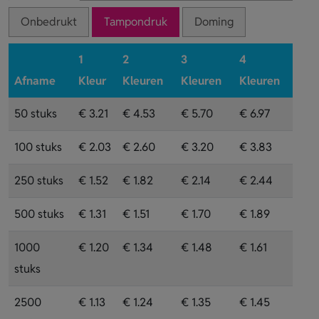
Onbedrukt
Tampondruk
Doming
1
2
3
4
Afname
Kleur
Kleuren
Kleuren
Kleuren
50 stuks
€ 3.21
€ 4.53
€ 5.70
€ 6.97
100 stuks
€ 2.03
€ 2.60
€ 3.20
€ 3.83
250 stuks
€ 1.52
€ 1.82
€ 2.14
€ 2.44
500 stuks
€ 1.31
€ 1.51
€ 1.70
€ 1.89
1000
€ 1.20
€ 1.34
€ 1.48
€ 1.61
stuks
2500
€ 1.13
€ 1.24
€ 1.35
€ 1.45