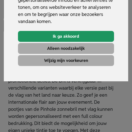
gepersonaliseerde inhoud en advertenties te
tonen, om ons websiteverkeer te analyseren
en om te begrijpen waar onze bezoekers
vandaan komen.
Ik ga akkoord
Pinhole zonnebril met vlag
Alleen noodzakelijk
Artikelnummer:
27632
Wijzig mijn voorkeuren
De Pinhole zonnebril met vlag is de ideale
accessoire voor sportevenementen en
promotionele acties. De bril is verkrijgbaar in
verschillende varianten waarbij elke versie past bij
de vlag van het land naar keuze. Zo geef je een
internationale flair aan jouw evenement. De
pootjes van de Pinhole zonnebril met vlag kunnen
worden gepersonaliseerd met een full colour
bedrukking. Dit biedt de mogelijkheid om jouw
eigen unieke tintje toe te voegen. Met deze