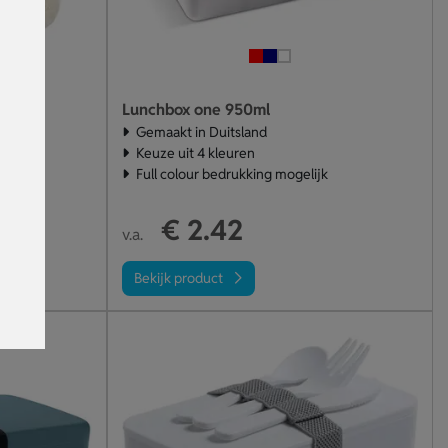
kken
Lunchbox one 950ml
uiting
Gemaakt in Duitsland
epvezel
Keuze uit 4 kleuren
Full colour bedrukking mogelijk
€ 2.42
v.a.
Bekijk product