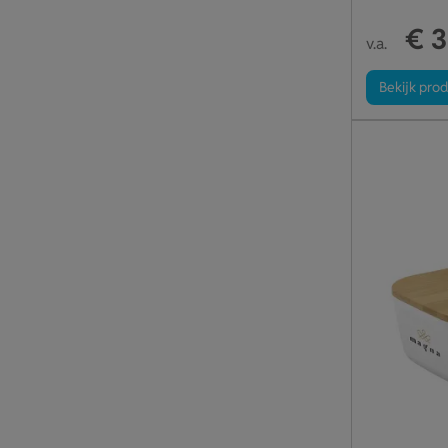
€ 3
v.a.
Bekijk pro