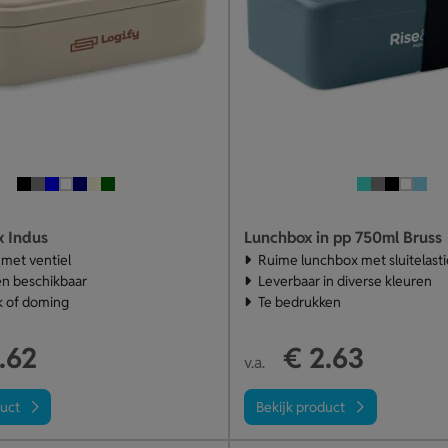
x Indus
Lunchbox in pp 750ml Bruss
 met ventiel
Ruime lunchbox met sluitelast
en beschikbaar
Leverbaar in diverse kleuren
k of doming
Te bedrukken
.62
€ 2.63
v.a.
duct
Bekijk product