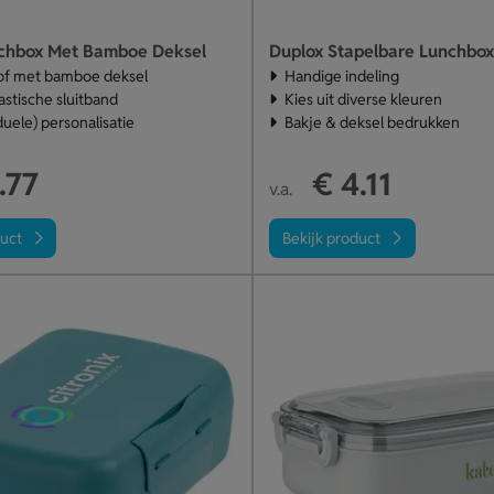
chbox Met Bamboe Deksel
Duplox Stapelbare Lunchbox
of met bamboe deksel
Handige indeling
lastische sluitband
Kies uit diverse kleuren
duele) personalisatie
Bakje & deksel bedrukken
.77
€ 4.11
v.a.
duct
Bekijk product