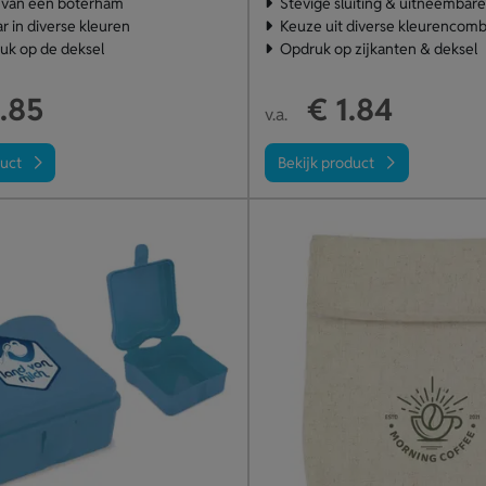
 van een boterham
Stevige sluiting & uitneembare
r in diverse kleuren
Keuze uit diverse kleurencombi
uk op de deksel
Opdruk op zijkanten & deksel
.85
€ 1.84
v.a.
duct
Bekijk product