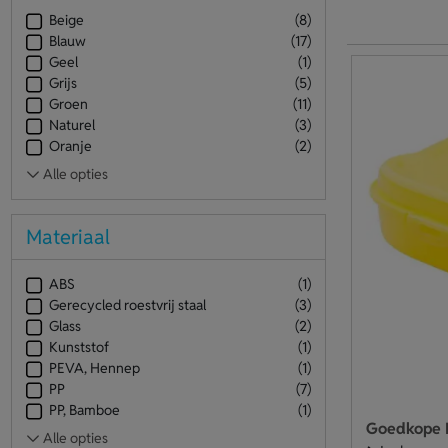
Beige
(8)
Blauw
(17)
Geel
(1)
Grijs
(5)
Groen
(11)
Naturel
(3)
Oranje
(2)
Materiaal
ABS
(1)
Gerecycled roestvrij staal
(3)
Glass
(2)
Kunststof
(1)
PEVA, Hennep
(1)
PP
(7)
PP, Bamboe
(1)
Goedkope 