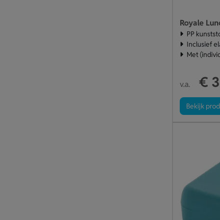
Royale Lun
PP kunstst
Inclusief e
Met (indivi
€ 3
v.a.
Bekijk pro