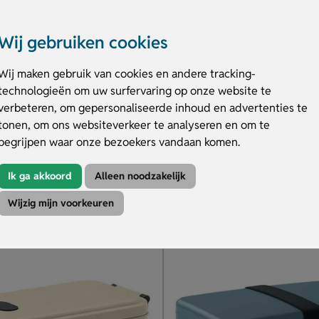
Wij gebruiken cookies
Wij maken gebruik van cookies en andere tracking-
mel sandwich
Duurzame Broodzak Bedru
technologieën om uw surfervaring op onze website te
t 1 deel
Herbruikbaar met klittenbandsl
verbeteren, om gepersonaliseerde inhoud en advertenties te
basiskleuren
Van biologisch geteelde henn
drukbaar
Bedrukt op voor- & achterkant
tonen, om ons websiteverkeer te analyseren en om te
begrijpen waar onze bezoekers vandaan komen.
.31
€ 2.38
v.a.
Ik ga akkoord
Alleen noodzakelijk
duct
Bekijk product
Wijzig mijn voorkeuren