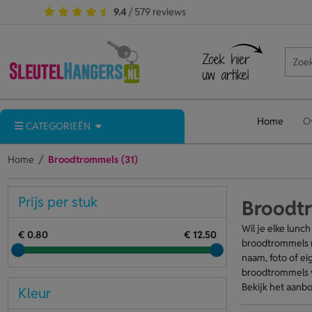
9.4
/ 579 reviews
Home
O
CATEGORIEËN
Home
Broodtrommels (31)
Prijs per stuk
Broodt
Wil je elke lun
€ 0.80
€ 12.50
broodtrommels m
naam, foto of ei
broodtrommels ve
Bekijk het aanbo
Kleur