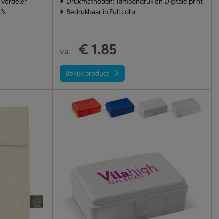
 verdeler
Drukmethoden: Tampondruk en Digitale print
's
Bedrukbaar in Full color
€ 1.85
v.a.
Bekijk product