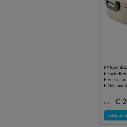
PP lunchbo
Luchtdicht
Veel kleur
Met opdru
€ 2
v.a.
Bekijk pro