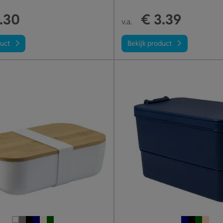
.30
€ 3.39
v.a.
duct
Bekijk product