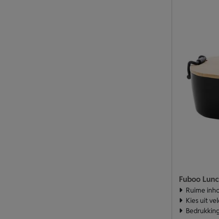
Fuboo Lun
Ruime inh
Kies uit ve
Bedrukking