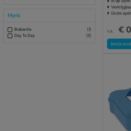
In de vorm
Verkrijgbaa
Grote opdr
Merk
€ 0
Brabantia
(1)
v.a.
Day To Day
(3)
Bekijk pro