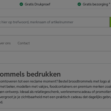
Gratis Drukproef
Gratis bezorging *
ver ons
Contact
rommels bedrukken
ch omtoveren tot een reclame moment? Bestel broodtrommels met logo al v
et beker, modellen met vakjes, foodcontainers en premium merken zoal
gen ontwerp. Ideaal als relatiegeschenk, werknemerscadeau of promotiem
rgroot je je zichtbaarheid met een praktisch cadeau dat dagelijks gebruik
d.