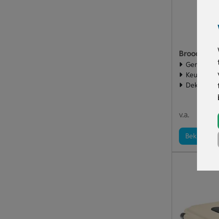
Broodtrom
Gemaakt ui
Keuze uit 
Deksel be
€ 2
v.a.
Bekijk pro