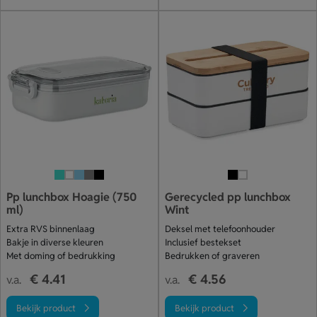
Pp lunchbox Hoagie (750
Gerecycled pp lunchbox
ml)
Wint
Extra RVS binnenlaag
Deksel met telefoonhouder
Bakje in diverse kleuren
Inclusief bestekset
Met doming of bedrukking
Bedrukken of graveren
€ 4.41
€ 4.56
v.a.
v.a.
Bekijk product
Bekijk product