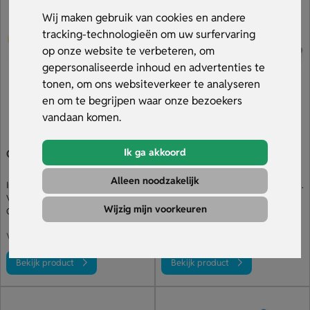
zichtbaarheid met een praktisch cadeau dat dagelijks
Wij maken gebruik van cookies en andere
gebruikt wordt. Bestel snel en ontvang altijd een gratis
tracking-technologieën om uw surfervaring
digitaal voorbeeld. Bekijk het aanbod.
op onze website te verbeteren, om
gepersonaliseerde inhoud en advertenties te
tonen, om ons websiteverkeer te analyseren
en om te begrijpen waar onze bezoekers
vandaan komen.
Ik ga akkoord
Goedkope Broodtrommel
Multi Lunchtrommel
Alleen noodzakelijk
In de vorm van een boterham
Stevige sluiting & uitneembare verdeler
Verkrijgbaar in diverse kleuren
Keuze uit diverse kleurencombi's
Wijzig mijn voorkeuren
Grote opdruk op de deksel
Opdruk op zijkanten & deksel
€ 0.85
€ 1.84
v.a.
v.a.
Bekijk product
Bekijk product