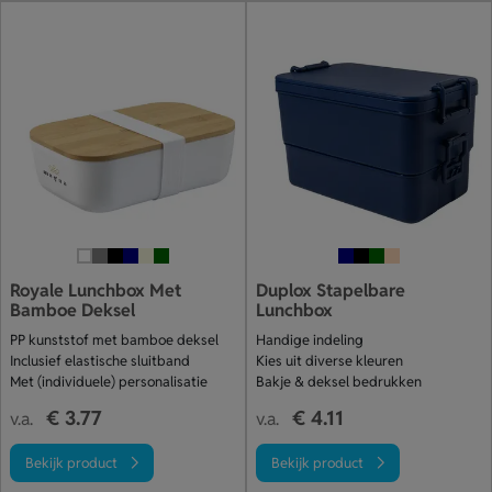
Royale Lunchbox Met
Duplox Stapelbare
Bamboe Deksel
Lunchbox
PP kunststof met bamboe deksel
Handige indeling
Inclusief elastische sluitband
Kies uit diverse kleuren
Met (individuele) personalisatie
Bakje & deksel bedrukken
€ 3.77
€ 4.11
v.a.
v.a.
Bekijk product
Bekijk product