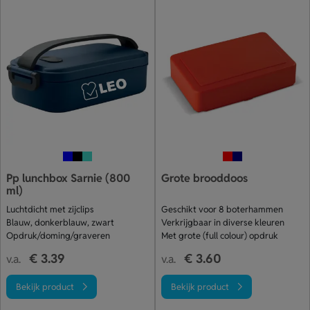
Pp lunchbox Sarnie (800
Grote brooddoos
ml)
Luchtdicht met zijclips
Geschikt voor 8 boterhammen
Blauw, donkerblauw, zwart
Verkrijgbaar in diverse kleuren
Opdruk/doming/graveren
Met grote (full colour) opdruk
€ 3.39
€ 3.60
v.a.
v.a.
Bekijk product
Bekijk product