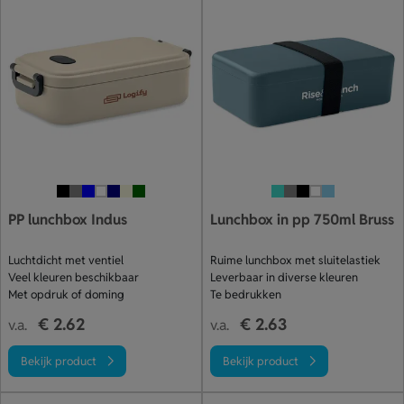
PP lunchbox Indus
Lunchbox in pp 750ml Bruss
Luchtdicht met ventiel
Ruime lunchbox met sluitelastiek
Veel kleuren beschikbaar
Leverbaar in diverse kleuren
Met opdruk of doming
Te bedrukken
€ 2.62
€ 2.63
v.a.
v.a.
Bekijk product
Bekijk product