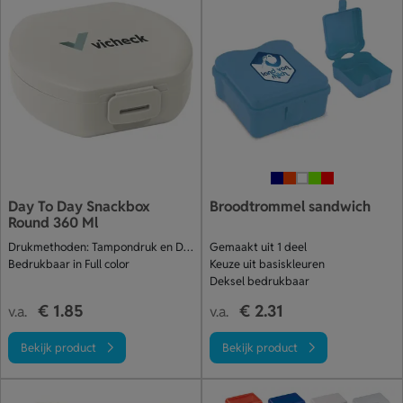
Day To Day Snackbox
Broodtrommel sandwich
Round 360 Ml
Drukmethoden: Tampondruk en Digitale print
Gemaakt uit 1 deel
Bedrukbaar in Full color
Keuze uit basiskleuren
Deksel bedrukbaar
€ 1.85
€ 2.31
v.a.
v.a.
Bekijk product
Bekijk product