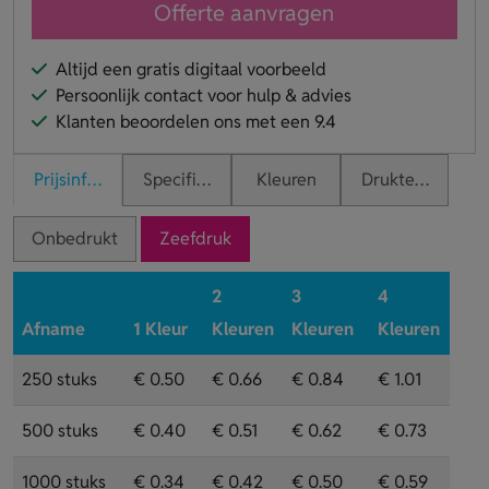
Offerte aanvragen
Altijd een gratis digitaal voorbeeld
Persoonlijk contact voor hulp & advies
Klanten beoordelen ons met een 9.4
Prijsinformatie
Specificaties
Kleuren
Druktechnieken
Onbedrukt
Zeefdruk
2
3
4
Afname
1 Kleur
Kleuren
Kleuren
Kleuren
250 stuks
€ 0.50
€ 0.66
€ 0.84
€ 1.01
500 stuks
€ 0.40
€ 0.51
€ 0.62
€ 0.73
1000 stuks
€ 0.34
€ 0.42
€ 0.50
€ 0.59