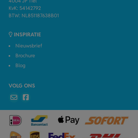
4004 JP Tiel
KvK: 54142792
BTW: NL851187638B01
INSPIRATIE
Nieuwsbrief
Brochure
Blog
VOLG ONS