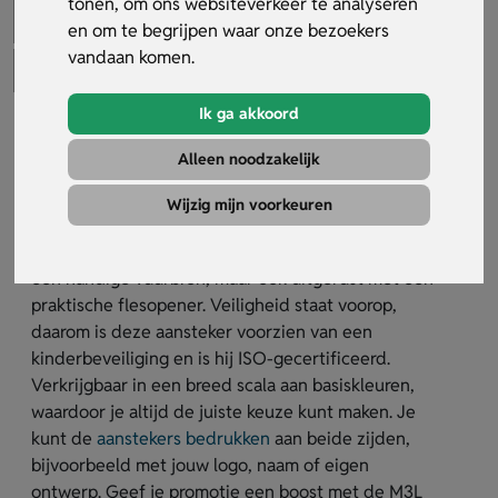
tonen, om ons websiteverkeer te analyseren
en om te begrijpen waar onze bezoekers
vandaan komen.
Ik ga akkoord
M3L flesopener aansteker
Alleen noodzakelijk
Artikelnummer:
29563
Wijzig mijn voorkeuren
De M3L aansteker met flesopener is de perfecte 2-
in-1 oplossing voor elke gelegenheid. Niet alleen
een handige vuurbron, maar ook uitgerust met een
praktische flesopener. Veiligheid staat voorop,
daarom is deze aansteker voorzien van een
kinderbeveiliging en is hij ISO-gecertificeerd.
Verkrijgbaar in een breed scala aan basiskleuren,
waardoor je altijd de juiste keuze kunt maken. Je
kunt de
aanstekers bedrukken
aan beide zijden,
bijvoorbeeld met jouw logo, naam of eigen
ontwerp. Geef je promotie een boost met de M3L