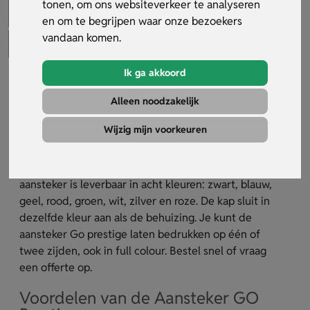
tonen, om ons websiteverkeer te analyseren
en om te begrijpen waar onze bezoekers
vandaan komen.
Ik ga akkoord
Aansteker GO Prestige
Alleen noodzakelijk
Artikelnummer:
33805
Wijzig mijn voorkeuren
Aansteker GO Prestige is een elektrische navulbare
aansteker die je keer op keer kunt gebruiken. De
aansteker is leverbaar in acht kleuren: zwart, blauw,
geel, rood, groen, wit, zilver en roze. De kap sluit in
dezelfde kleur aan als de behuizing. Je kunt de
aansteker Go prestige laten bedrukken op één of
twee zijden, ook in full colour. Bestel snel of vraag
een offerte op.
Voordelen van de Aansteker GO