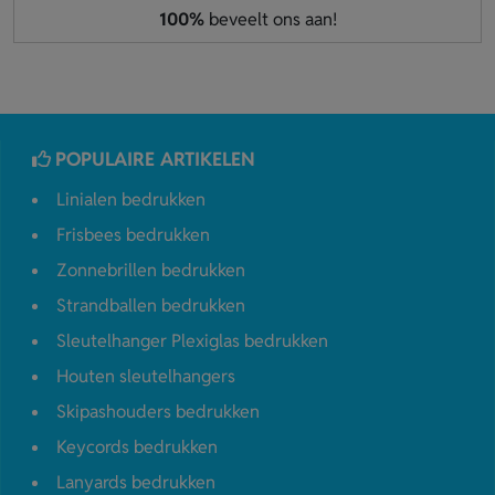
100%
beveelt ons aan!
POPULAIRE ARTIKELEN
Linialen bedrukken
Frisbees bedrukken
Zonnebrillen bedrukken
Strandballen bedrukken
Sleutelhanger Plexiglas bedrukken
Houten sleutelhangers
Skipashouders bedrukken
Keycords bedrukken
Lanyards bedrukken