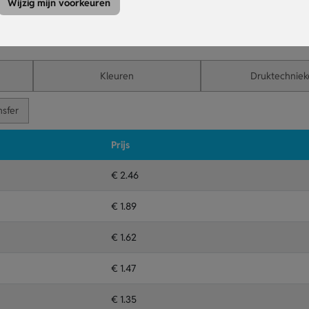
Wijzig mijn voorkeuren
elijk en herbruikbaar.
oorzijde, ook in full colour.
 banden voor een goede pasvorm onderweg.
Kleuren
Druktechniek
nsfer
Prijs
€ 2.46
€ 1.89
€ 1.62
€ 1.47
€ 1.35