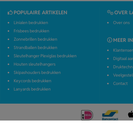
POPULAIRE ARTIKELEN
OVER L
Linialen bedrukken
Over ons
Frisbees bedrukken
Zonnebrillen bedrukken
MEER I
Strandballen bedrukken
Klantenser
Sleutelhanger Plexiglas bedrukken
Digitaal a
Houten sleutelhangers
Druktechn
Skipashouders bedrukken
Veelgestel
Keycords bedrukken
Contact
Lanyards bedrukken