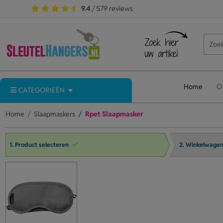
9.4
/ 579 reviews
Home
O
CATEGORIEËN
Home
Slaapmaskers
Rpet Slaapmasker
1. Product selecteren
2. Winkelwage