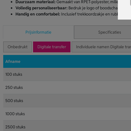
Duurzaam materiaal:
Gemaakt van RPET-polyester, milieuvriend
Volledig personaliseerbaar:
Bedruk je logo of boodschap op de v
Handig en comfortabel:
Inclusief trekkoordzakje en rubberen
Prijsinformatie
Specificaties
Onbedrukt
Digitale transfer
Individuele namen Digitale tra
Afname
100 stuks
250 stuks
500 stuks
1000 stuks
2500 stuks