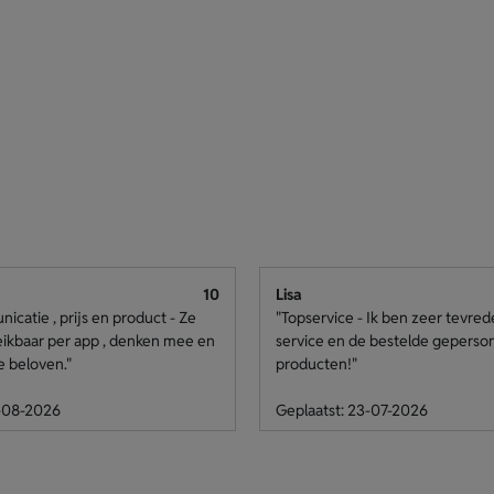
10
Lisa
catie , prijs en product - Ze
"Topservice - Ik ben zeer tevre
eikbaar per app , denken mee en
service en de bestelde geperso
e beloven."
producten!"
4-08-2026
Geplaatst: 23-07-2026