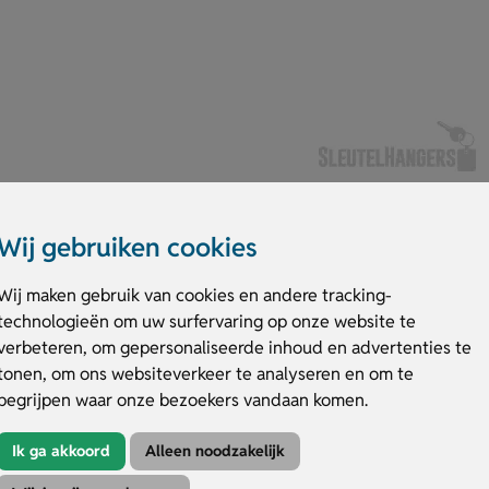
Wij gebruiken cookies
Wij maken gebruik van cookies en andere tracking-
technologieën om uw surfervaring op onze website te
verbeteren, om gepersonaliseerde inhoud en advertenties te
toord kunt rusten. Dit duurzame masker is gemaakt van RPET-polyester e
n voor een comfortabele pasvorm en het herkenbare RPET-label benadru
tonen, om ons websiteverkeer te analyseren en om te
t een formaat van 185×90 mm. Laat het RPET slaapmasker eenvoudig person
begrijpen waar onze bezoekers vandaan komen.
geven. Bestel snel en maak een blijvende indruk!
Ik ga akkoord
Alleen noodzakelijk