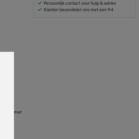
Persoonlijk contact voor hulp & advies
Klanten beoordelen ons met een 9.4
n wordt
kt de
aliseren met