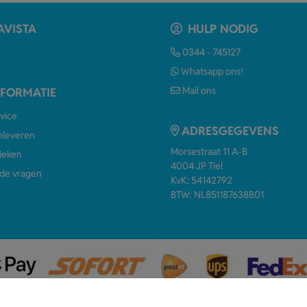
AVISTA
HULP NODIG
0344 - 745127
Whatsapp ons!
Mail ons
NFORMATIE
vice
ADRESGEGEVENS
anleveren
Morsestraat 11 A-B
ieken
4004 JP Tiel
de vragen
KvK: 54142792
BTW: NL851187638B01