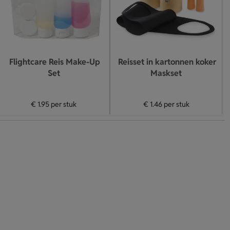
Flightcare Reis Make-Up
Reisset in kartonnen koker
Set
Maskset
€ 1.95
per stuk
€ 1.46
per stuk