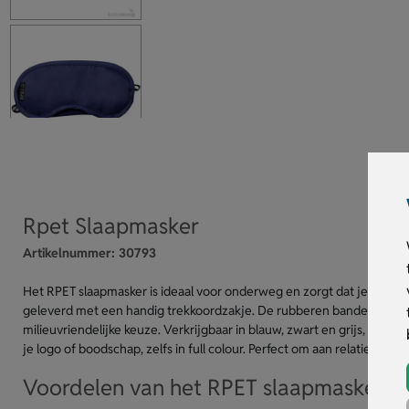
Rpet Slaapmasker
Artikelnummer:
30793
Het RPET slaapmasker is ideaal voor onderweg en zorgt dat je onges
geleverd met een handig trekkoordzakje. De rubberen banden zorge
milieuvriendelijke keuze. Verkrijgbaar in blauw, zwart en grijs, me
je logo of boodschap, zelfs in full colour. Perfect om aan relaties te 
Voordelen van het RPET slaapmasker