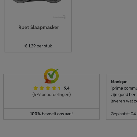
Rpet Slaapmasker
€ 1.29
per stuk
Monique
9.4
"prima communi
(579 beoordelingen)
zijn goed ber
leveren wat z
100%
beveelt ons aan!
Geplaatst: 0