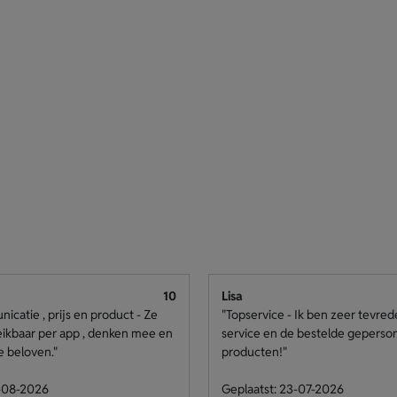
10
Lisa
catie , prijs en product - Ze
"Topservice - Ik ben zeer tevre
eikbaar per app , denken mee en
service en de bestelde geperso
e beloven."
producten!"
4-08-2026
Geplaatst: 23-07-2026