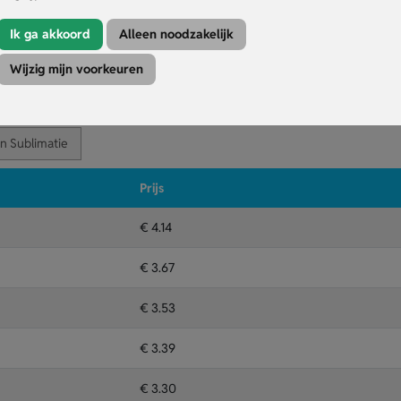
zorgt voor optimale ontspanning.
nd garandeert prettig draagcomfort.
Ik ga akkoord
Alleen noodzakelijk
n je slaapmasker een opvallend ontwerp.
Wijzig mijn voorkeuren
Kleuren
Druktechniek
n Sublimatie
Prijs
€ 4.14
€ 3.67
€ 3.53
€ 3.39
€ 3.30