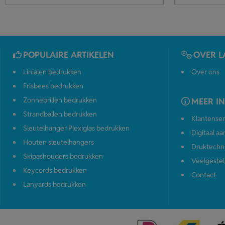
POPULAIRE ARTIKELEN
OVER L
Linialen bedrukken
Over ons
Frisbees bedrukken
Zonnebrillen bedrukken
MEER I
Strandballen bedrukken
Klantenser
Sleutelhanger Plexiglas bedrukken
Digitaal a
Houten sleutelhangers
Druktechn
Skipashouders bedrukken
Veelgestel
Keycords bedrukken
Contact
Lanyards bedrukken