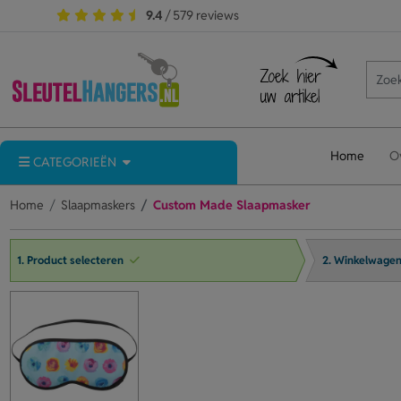
9.4
/ 579 reviews
Home
O
CATEGORIEËN
Home
Slaapmaskers
Custom Made Slaapmasker
1. Product selecteren
2. Winkelwage