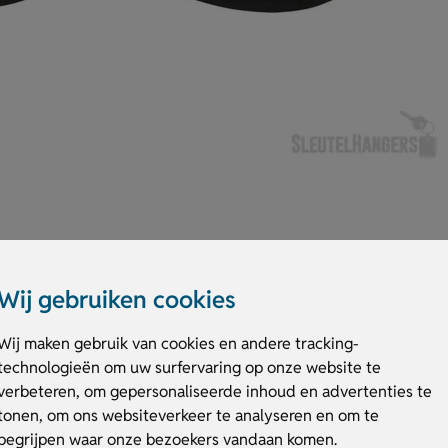
Wij gebruiken cookies
r onderweg. Het zachte polyester (140 g/m²) met foamvulling zorgt dat 
bare zwarte band ervaar je comfort tijdens elke reis. Laat je creativiteit
Wij maken gebruik van cookies en andere tracking-
ker volledig naar wens. Voeg een bedrukking toe en maak jouw ontwerp d
technologieën om uw surfervaring op onze website te
met jouw eigen design!
verbeteren, om gepersonaliseerde inhoud en advertenties te
tonen, om ons websiteverkeer te analyseren en om te
masker
begrijpen waar onze bezoekers vandaan komen.