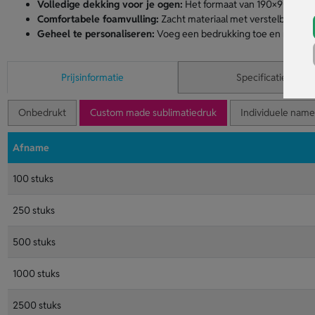
Volledige dekking voor je ogen:
Het formaat van 190×90×5 mm 
Comfortabele foamvulling:
Zacht materiaal met verstelbare ba
Geheel te personaliseren:
Voeg een bedrukking toe en maak va
Prijsinformatie
Specificaties
Onbedrukt
Custom made sublimatiedruk
Individuele name
Afname
100 stuks
250 stuks
500 stuks
1000 stuks
2500 stuks