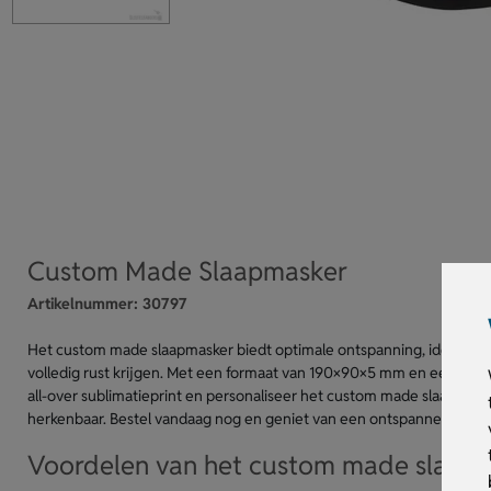
Custom Made Slaapmasker
Artikelnummer:
30797
Het custom made slaapmasker biedt optimale ontspanning, ideaal voo
volledig rust krijgen. Met een formaat van 190×90×5 mm en een verstel
all-over sublimatieprint en personaliseer het custom made slaapmas
herkenbaar. Bestel vandaag nog en geniet van een ontspannen reis 
Voordelen van het custom made slaap