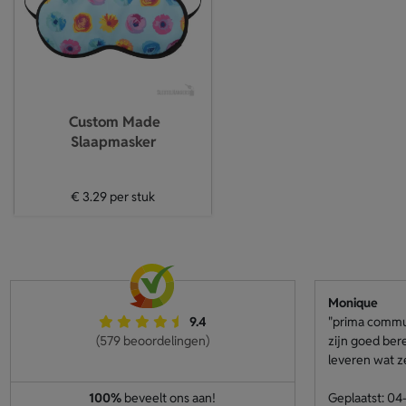
Custom Made
Slaapmasker
€ 3.29
per stuk
Monique
9.4
"prima communi
(579 beoordelingen)
zijn goed ber
leveren wat z
100%
beveelt ons aan!
Geplaatst: 0