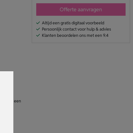
Offerte aanvragen
Altijd een gratis digitaal voorbeeld
Persoonlijk contact voor hulp & advies
Klanten beoordelen ons met een 9.4
je ogen
 los met een
irect