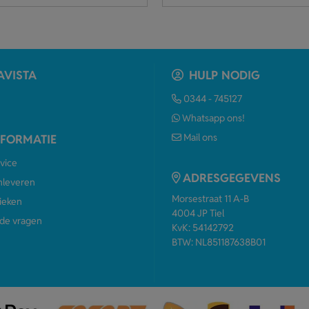
AVISTA
HULP NODIG
0344 - 745127
Whatsapp ons!
Mail ons
NFORMATIE
vice
ADRESGEGEVENS
anleveren
Morsestraat 11 A-B
ieken
4004 JP Tiel
de vragen
KvK: 54142792
BTW: NL851187638B01