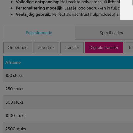
Volledige ontspanning:
Het zachte polyester sluit licht af en hel
Personalisering mogelijk:
Laat je logo bedrukken in full colour v
Veelzijdig gebruik:
Perfect als nachtrust hulpmiddel of als relat
Prijsinformatie
Specificaties
Onbedrukt
Zeefdruk
Transfer
Digitale transfer
Tr
Afname
100 stuks
250 stuks
500 stuks
1000 stuks
2500 stuks