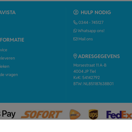
AVISTA
HULP NODIG
0344 - 745127
Whatsapp ons!
Mail ons
NFORMATIE
vice
ADRESGEGEVENS
anleveren
Morsestraat 11 A-B
ieken
4004 JP Tiel
de vragen
KvK: 54142792
BTW: NL851187638B01