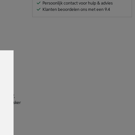
Persoonlijk contact voor hulp & advies
Klanten beoordelen ons met een 9.4
er stof,
r het masker