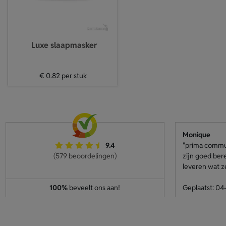
Luxe slaapmasker
€ 0.82
per stuk
Monique
9.4
"prima communi
(579 beoordelingen)
zijn goed ber
leveren wat z
100%
beveelt ons aan!
Geplaatst: 0