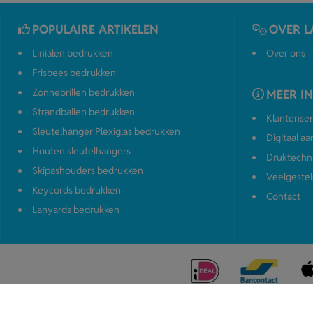
POPULAIRE ARTIKELEN
OVER L
Linialen bedrukken
Over ons
Frisbees bedrukken
Zonnebrillen bedrukken
MEER I
Strandballen bedrukken
Klantenser
Sleutelhanger Plexiglas bedrukken
Digitaal a
Houten sleutelhangers
Druktechn
Skipashouders bedrukken
Veelgestel
Keycords bedrukken
Contact
Lanyards bedrukken