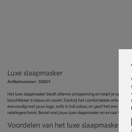
Luxe slaapmasker
Artikelnummer:
30801
Het luxe slaapmasker biedt ultieme ontspanning en helpt je optimaal 
beschikbaar in blauw en zwart. Dankzij het comfortabele ontwerp slui
eenvoudig met jouw logo, zelfs in full colour, en geef het een opvalle
relatiegeschenk. Bestel snel jouw luxe slaapmasker en ervaar het comf
Voordelen van het luxe slaapmasker