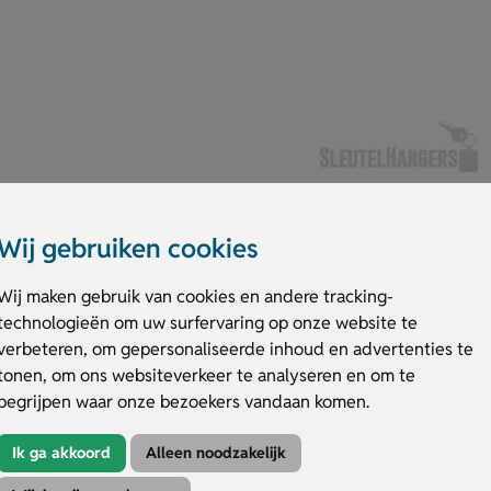
Wij gebruiken cookies
Wij maken gebruik van cookies en andere tracking-
technologieën om uw surfervaring op onze website te
verbeteren, om gepersonaliseerde inhoud en advertenties te
te rusten. Het 190T Bonne Nuit slaapmasker is gemaakt van zachte polyest
t het masker licht af en bevordert het een diepe nachtrust. Personalisee
tonen, om ons websiteverkeer te analyseren en om te
nde uitstraling. Ideaal voor zowel persoonlijke ontspanning als als verfijnd
begrijpen waar onze bezoekers vandaan komen.
ort direct.
Ik ga akkoord
Alleen noodzakelijk