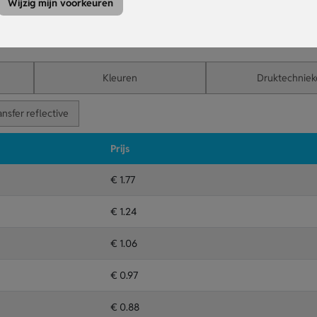
Wijzig mijn voorkeuren
pt je beter slapen.
oor extra impact.
iegeschenk.
Kleuren
Druktechniek
ansfer reflective
Prijs
€ 1.77
€ 1.24
€ 1.06
€ 0.97
€ 0.88