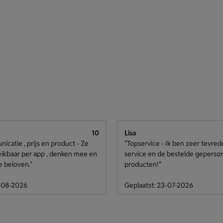
10
Lisa
catie , prijs en product - Ze
"Topservice - Ik ben zeer tevre
eikbaar per app , denken mee en
service en de bestelde geperso
e beloven."
producten!"
4-08-2026
Geplaatst: 23-07-2026