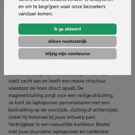
en om te begrijpen waar onze bezoekers
vandaan komen.
Ik ga akkoord
Duurzame laptopcover (14 inch)
Alleen noodzakelijk
Artikelnummer:
31487
Wijzig mijn voorkeuren
De duurzame laptopcover biedt bescherming voor
laptops en tablets tot 14 inch en is gemaakt van
milieuvriendelijk kurk. Dit natuurlijke materiaal
voelt zacht aan en heeft een mooie structuur,
waardoor de hoes direct opvalt. De
magneetsluiting zorgt voor een veilige afsluiting.
Je kunt de laptopcover personaliseren met een
bedrukking op de voorzijde, sluiting of achterzijde,
zodat hij helemaal bij jouw ontwerp past.
Verkrijgbaar in een natuurlijke kurkkleur. Bestel
snel jouw duurzame laptopcover en combineer