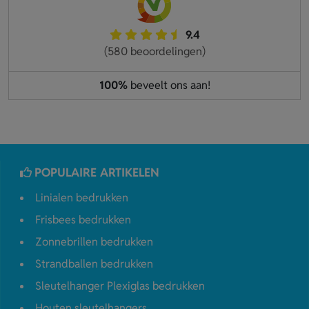
9.4
(580 beoordelingen)
100%
beveelt ons aan!
POPULAIRE ARTIKELEN
Linialen bedrukken
Frisbees bedrukken
Zonnebrillen bedrukken
Strandballen bedrukken
Sleutelhanger Plexiglas bedrukken
Houten sleutelhangers