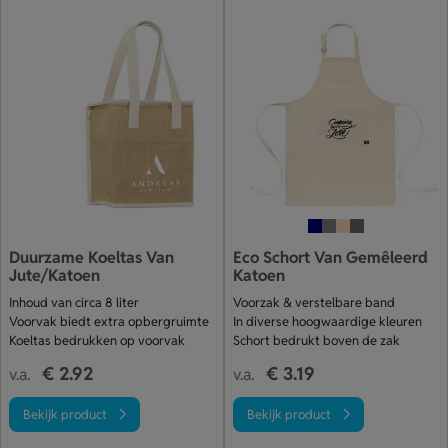
Duurzame Koeltas Van
Eco Schort Van Gemêleerd
Jute/Katoen
Katoen
Inhoud van circa 8 liter
Voorzak & verstelbare band
Voorvak biedt extra opbergruimte
In diverse hoogwaardige kleuren
Koeltas bedrukken op voorvak
Schort bedrukt boven de zak
€ 2.92
€ 3.19
v.a.
v.a.
Bekijk product
Bekijk product