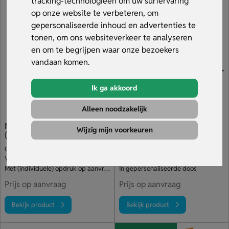
tracking-technologieën om uw surfervaring
geschenken die jouw merk op een positieve manier onder
Custom made
op onze website te verbeteren, om
de aandacht brengen. Laat je inspireren, kies wat bij jouw
gepersonaliseerde inhoud en advertenties te
bedrijf past en maak indruk met hippe relatiegeschenken
tonen, om ons websiteverkeer te analyseren
die mensen graag gebruiken. Bekijk ons assortiment en
en om te begrijpen waar onze bezoekers
bestel snel jouw hippe relatiegeschenken met logo.
vandaan komen.
Ik ga akkoord
Alleen noodzakelijk
Mepal waterfles Ellipse
Puzzel 500 stukjes
Wijzig mijn voorkeuren
(500 ml)
Gemaakt in Nederland
Voor urenlang puzzelplezier
Verkrijgbaar in diverse kleuren
Puzzel bedrukken 500 stukjes
Met (individuele) opdruk op aanvraag
In gepersonaliseerde doos
Prijs op aanvraag
Prijs op aanvraag
Bekijk product
Bekijk product