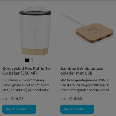
Gerecycled Rvs Koffie To
Bamboe 5W draadloze
Go Beker (350 Ml)
oplader met USB
Duurzame RCS-certificering
Met twee geïntegreerde USB-poorten
Verkrijgbaar in het wit of zwart
Van 100% FSC®-gecertificeerd bamboe
Met (individuele) personalisatie
Draadloze oplader bedrukken of graveren
€ 5.17
€ 8.53
v.a.
v.a.
Bekijk product
Bekijk product