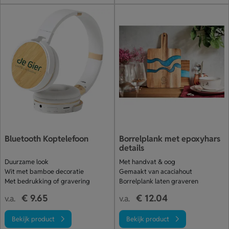
Bluetooth Koptelefoon
Borrelplank met epoxyhars
details
Duurzame look
Met handvat & oog
Wit met bamboe decoratie
Gemaakt van acaciahout
Met bedrukking of gravering
Borrelplank laten graveren
€ 9.65
€ 12.04
v.a.
v.a.
Bekijk product
Bekijk product