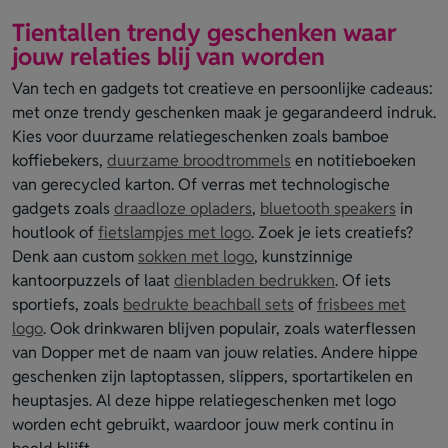
Tientallen trendy geschenken waar
jouw relaties blij van worden
Van tech en gadgets tot creatieve en persoonlijke cadeaus:
met onze trendy geschenken maak je gegarandeerd indruk.
Kies voor duurzame relatiegeschenken zoals bamboe
koffiebekers,
duurzame broodtrommels
en notitieboeken
van gerecycled karton. Of verras met technologische
gadgets zoals
draadloze opladers
,
bluetooth speakers
in
houtlook of
fietslampjes met logo
. Zoek je iets creatiefs?
Denk aan custom
sokken met logo
, kunstzinnige
kantoorpuzzels of laat
dienbladen bedrukken
. Of iets
sportiefs, zoals
bedrukte beachball sets
of
frisbees met
logo
. Ook drinkwaren blijven populair, zoals waterflessen
van Dopper met de naam van jouw relaties. Andere hippe
geschenken zijn laptoptassen, slippers, sportartikelen en
heuptasjes. Al deze hippe relatiegeschenken met logo
worden echt gebruikt, waardoor jouw merk continu in