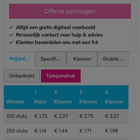
Offerte aanvragen
Altijd een gratis digitaal voorbeeld
Persoonlijk contact voor hulp & advies
Klanten beoordelen ons met een 9.4
Prijsinformatie
Specificaties
Kleuren
Druktechnieken
Onbedrukt
Tampondruk
1
2
3
4
Afname
Kleur
Kleuren
Kleuren
Kleuren
100 stuks
€ 1.73
€ 2.27
€ 2.75
€ 3.27
250 stuks
€ 1.16
€ 1.44
€ 1.71
€ 1.98