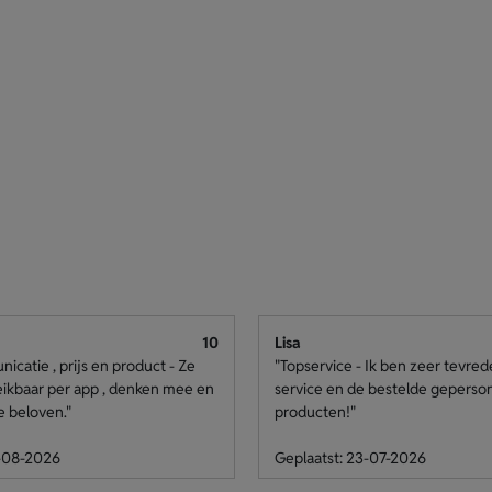
10
Lisa
catie , prijs en product - Ze
"Topservice - Ik ben zeer tevre
eikbaar per app , denken mee en
service en de bestelde geperso
e beloven."
producten!"
4-08-2026
Geplaatst: 23-07-2026