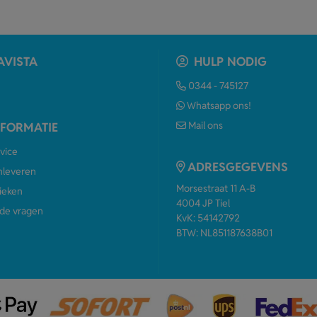
AVISTA
HULP NODIG
0344 - 745127
Whatsapp ons!
Mail ons
NFORMATIE
vice
ADRESGEGEVENS
anleveren
Morsestraat 11 A-B
ieken
4004 JP Tiel
de vragen
KvK: 54142792
BTW: NL851187638B01