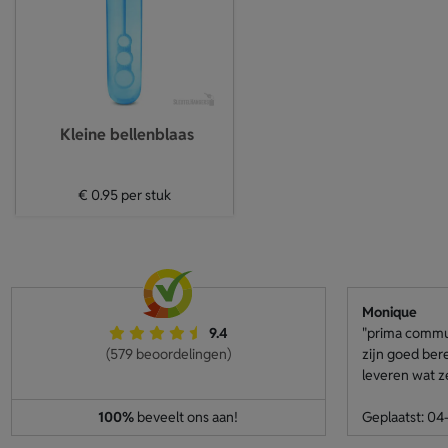
Kleine bellenblaas
€ 0.95
per stuk
Monique
9.4
"prima communi
(579 beoordelingen)
zijn goed ber
leveren wat z
100%
beveelt ons aan!
Geplaatst: 0