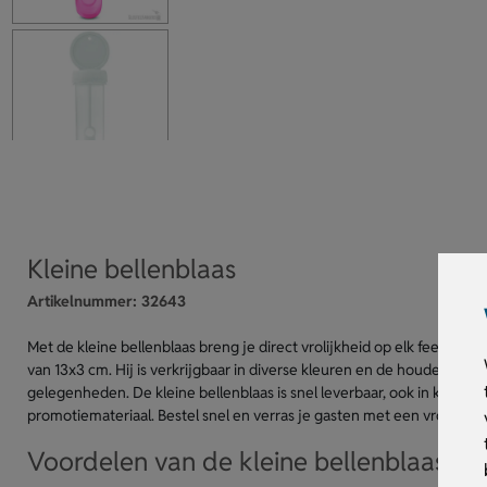
Kleine bellenblaas
Artikelnummer:
32643
Met de kleine bellenblaas breng je direct vrolijkheid op elk feestje
van 13x3 cm. Hij is verkrijgbaar in diverse kleuren en de houder kun 
gelegenheden. De kleine bellenblaas is snel leverbaar, ook in kleine 
promotiemateriaal. Bestel snel en verras je gasten met een vrolijk en 
Voordelen van de kleine bellenblaas