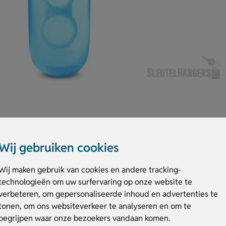
Wij gebruiken cookies
 of evenement! Deze uitdeel bellenblaas heeft een inhoud van 30 ml en ee
Wij maken gebruik van cookies en andere tracking-
je eenvoudig bedrukken of personaliseren, ideaal voor promoties of specia
technologieën om uw surfervaring op onze website te
aantallen. Gebruik hem op kinderfeestjes, evenementen of als origineel
speels detail!
verbeteren, om gepersonaliseerde inhoud en advertenties te
tonen, om ons websiteverkeer te analyseren en om te
begrijpen waar onze bezoekers vandaan komen.