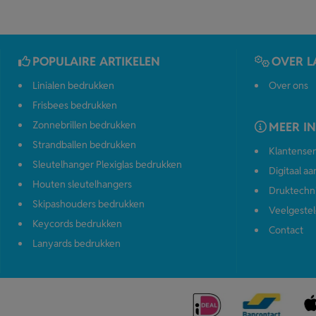
POPULAIRE ARTIKELEN
OVER L
Linialen bedrukken
Over ons
Frisbees bedrukken
Zonnebrillen bedrukken
MEER I
Strandballen bedrukken
Klantenser
Sleutelhanger Plexiglas bedrukken
Digitaal a
Houten sleutelhangers
Druktechn
Skipashouders bedrukken
Veelgestel
Keycords bedrukken
Contact
Lanyards bedrukken