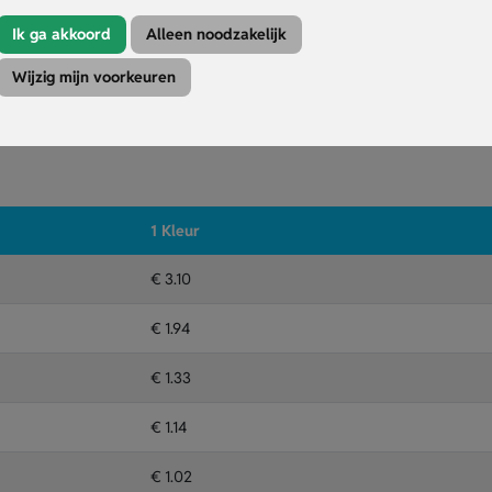
f evenement.
schikt voor promotie of speciale gelegenheden.
Ik ga akkoord
Alleen noodzakelijk
last-minute bestellingen.
Wijzig mijn voorkeuren
Kleuren
Druktechniek
1 Kleur
€ 3.10
€ 1.94
€ 1.33
€ 1.14
€ 1.02