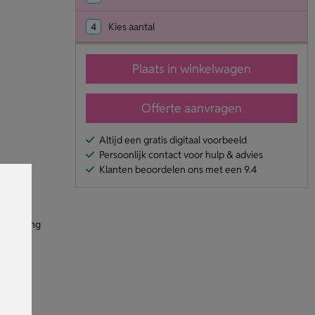
4
Kies aantal
Plaats in winkelwagen
Offerte aanvragen
Altijd een gratis digitaal voorbeeld
Persoonlijk contact voor hulp & advies
Klanten beoordelen ons met een 9.4
n afmeting
le