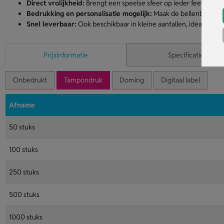
Direct vrolijkheid:
Brengt een speelse sfeer op ieder feestje o
Bedrukking en personalisatie mogelijk:
Maak de bellenblaas ge
Snel leverbaar:
Ook beschikbaar in kleine aantallen, ideaal voor 
Prijsinformatie
Specificaties
Onbedrukt
Tampondruk
Doming
Digitaal label
Afname
50 stuks
100 stuks
250 stuks
500 stuks
1000 stuks