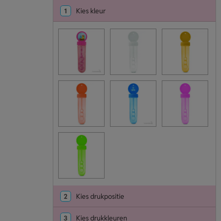
1
Kies kleur
2
Kies drukpositie
3
Kies drukkleuren